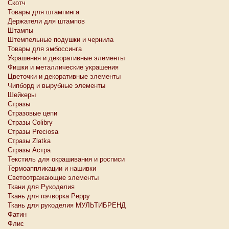
Скотч
Товары для штампинга
Держатели для штампов
Штампы
Штемпельные подушки и чернила
Товары для эмбоссинга
Украшения и декоративные элементы
Фишки и металлические украшения
Цветочки и декоративные элементы
Чипборд и вырубные элементы
Шейкеры
Стразы
Стразовые цепи
Стразы Colibry
Стразы Preciosa
Стразы Zlatka
Стразы Астра
Текстиль для окрашивания и росписи
Термоаппликации и нашивки
Светоотражающие элементы
Ткани для Рукоделия
Ткань для пэчворка Peppy
Ткань для рукоделия МУЛЬТИБРЕНД
Фатин
Флис