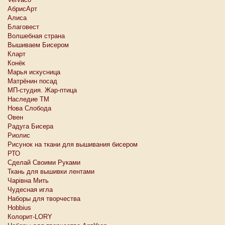
АбрисАрт
Алиса
Благовест
Волшебная страна
Вышиваем Бисером
Кларт
Конёк
Марья искусница
Матрёнин посад
МП-студия. Жар-птица
Наследие ТМ
Нова Слобода
Овен
Радуга Бисера
Риолис
Рисунок на ткани для вышивания бисером
РТО
Сделай Своими Руками
Ткань для вышивки лентами
Чарiвна Мить
Чудесная игла
Наборы для творчества
Hobbius
Колорит-LORY