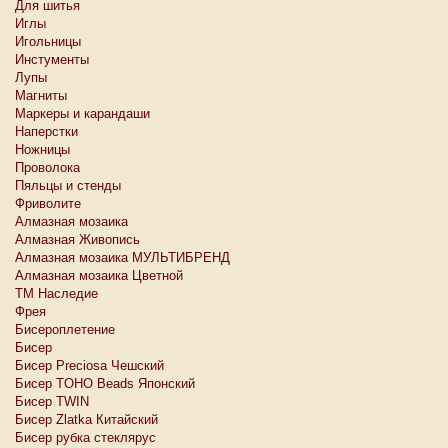
Для шитья
Иглы
Игольницы
Инстументы
Лупы
Магниты
Маркеры и карандаши
Наперстки
Ножницы
Проволока
Пяльцы и стенды
Фриволите
Алмазная мозаика
Алмазная Живопись
Алмазная мозаика МУЛЬТИБРЕНД
Алмазная мозаика Цветной
ТМ Наследие
Фрея
Бисероплетение
Бисер
Бисер Preciosa Чешский
Бисер TOHO Beads Японский
Бисер TWIN
Бисер Zlatka Китайский
Бисер рубка стеклярус