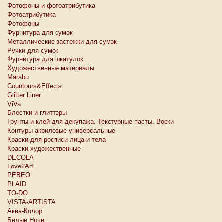
Фотофоны и фотоатрибутика
Фотоатрибутика
Фотофоны
Фурнитура для сумок
Металлические застежки для сумок
Ручки для сумок
Фурнитура для шкатулок
Художественные материалы
Marabu
Countours&Effects
Glitter Liner
ViVa
Блестки и глиттеры
Грунты и клей для декупажа. Текстурные пасты. Воски
Контуры акриловые универсальные
Краски для росписи лица и тела
Краски художественные
DECOLA
Love2Art
PEBEO
PLAID
TO-DO
VISTA-ARTISTA
Аква-Колор
Белые Ночи