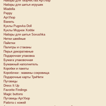
Наборы для творчества АртУзор
Наборы для шитья игрушек
Miadolla
Peppy
АртУзор
Ваниль
Куклы Pugovka Doll
Куклы Модное Хобби
Наборы для шитья Sovushka
Нитки швейные
Пайетки
Палитры и стаканы
Перья декоративные
Подарочная упаковка
Бумага упаковочная
Бумажный наполнитель
Коробки и пакеты
Коробочки - мамины сокровища
Подарочные карты ТриНити
Пуговицы
Dress It Up
Favorite Findings
Magic buttons
Пуговицы АртУзор
Работа с кожей