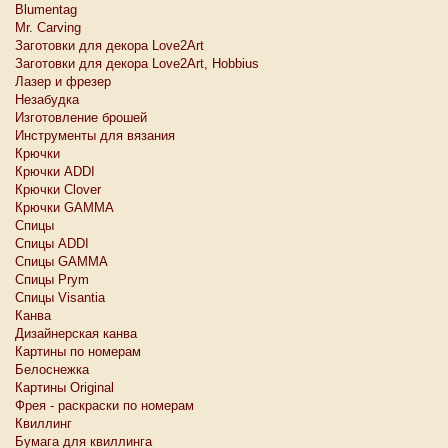
Blumentag
Mr. Carving
Заготовки для декора Love2Art
Заготовки для декора Love2Art, Hobbius
Лазер и фрезер
Незабудка
Изготовление брошей
Инструменты для вязания
Крючки
Крючки ADDI
Крючки Clover
Крючки GAMMA
Спицы
Спицы ADDI
Спицы GAMMA
Спицы Prym
Спицы Visantia
Канва
Дизайнерская канва
Картины по номерам
Белоснежкa
Картины Original
Фрея - раскраски по номерам
Квиллинг
Бумага для квиллинга