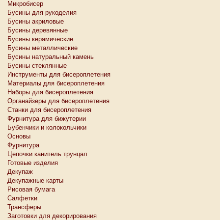
Микробисер
Бусины для рукоделия
Бусины акриловые
Бусины деревянные
Бусины керамические
Бусины металлические
Бусины натуральный камень
Бусины стеклянные
Инструменты для бисероплетения
Материалы для бисероплетения
Наборы для бисероплетения
Органайзеры для бисероплетения
Станки для бисероплетения
Фурнитура для бижутерии
Бубенчики и колокольчики
Основы
Фурнитура
Цепочки канитель трунцал
Готовые изделия
Декупаж
Декупажные карты
Рисовая бумага
Салфетки
Трансферы
Заготовки для декорирования