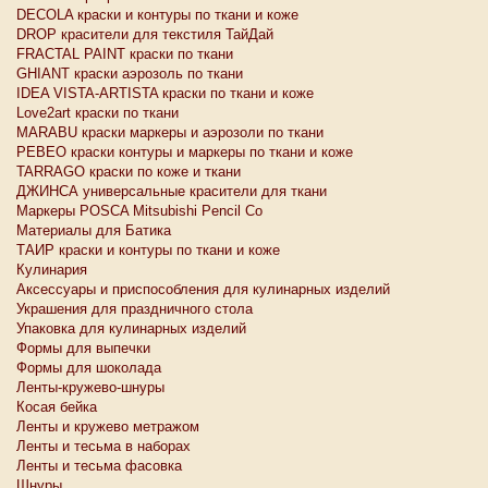
DECOLA краски и контуры по ткани и коже
DROP красители для текстиля ТайДай
FRACTAL PAINT краски по ткани
GHIANT краски аэрозоль по ткани
IDEA VISTA-ARTISTA краски по ткани и коже
Love2art краски по ткани
MARABU краски маркеры и аэрозоли по ткани
PEBEO краски контуры и маркеры по ткани и коже
TARRAGO краски по коже и ткани
ДЖИНСА универсальные красители для ткани
Маркеры POSCA Mitsubishi Pencil Co
Материалы для Батика
ТАИР краски и контуры по ткани и коже
Кулинария
Аксессуары и приспособления для кулинарных изделий
Украшения для праздничного стола
Упаковка для кулинарных изделий
Формы для выпечки
Формы для шоколада
Ленты-кружево-шнуры
Косая бейка
Ленты и кружево метражом
Ленты и тесьма в наборах
Ленты и тесьма фасовка
Шнуры