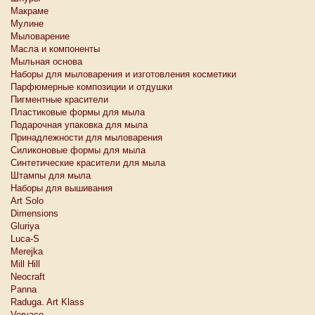
Макраме
Мулине
Мыловарение
Масла и компоненты
Мыльная основа
Наборы для мыловарения и изготовления косметики
Парфюмерные композиции и отдушки
Пигментные красители
Пластиковые формы для мыла
Подарочная упаковка для мыла
Принадлежности для мыловарения
Силиконовые формы для мыла
Синтетические красители для мыла
Штампы для мыла
Наборы для вышивания
Art Solo
Dimensions
Gluriya
Luca-S
Merejka
Mill Hill
Neocraft
Panna
Raduga. Art Klass
Vervaco