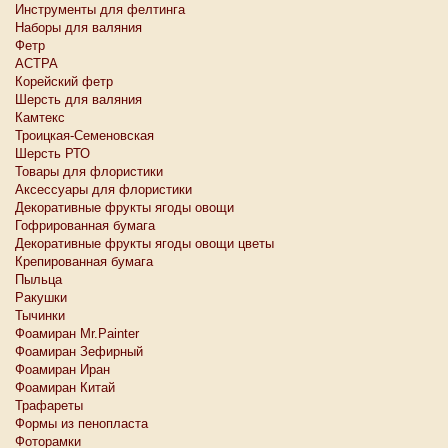
Инструменты для фелтинга
Наборы для валяния
Фетр
АСТРА
Корейский фетр
Шерсть для валяния
Камтекс
Троицкая-Семеновская
Шерсть РТО
Товары для флористики
Аксессуары для флористики
Декоративные фрукты ягоды овощи
Гофрированная бумага
Декоративные фрукты ягоды овощи цветы
Крепированная бумага
Пыльца
Ракушки
Тычинки
Фоамиран Mr.Painter
Фоамиран Зефирный
Фоамиран Иран
Фоамиран Китай
Трафареты
Формы из пенопласта
Фоторамки