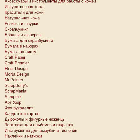
Аксессуары и инструменты для работы с кожей
Искусственная кожа
Красители для кожи
Натуральная кожа
Резинка и шнурки
Скрапбукинг
Брадсы и люверсы
Бумага для скрапбукинга
Бумага в наборах
Бумага по листу
Craft Paper
Craft Premier
Fleur Design
MoNa Design
Mr.Painter
ScrapBerry's
ScrapMania
Scrapmir
Арт Узор
Фея рукоделия
Кардсток и картон
Дыроколы и фигурные ножницы
Заготовки для альбомов и открыток
Инструменты для вырубки и тиснения
Наклейки и натирки