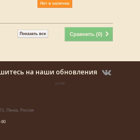
Нет в наличии
Показать все
Сравнить (
0
)
шитесь на наши обновления
scroll
71, Пенза, Россия
-90