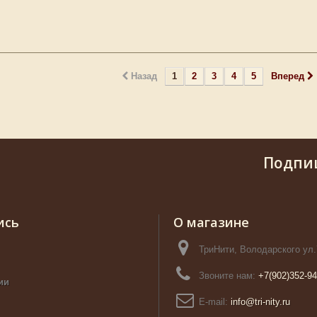
Назад
1
2
3
4
5
Вперед
Подпи
ись
О магазине
ТриНити, Володарского ул.
Звоните нам:
+7(902)352-94
ии
E-mail:
info@tri-nity.ru