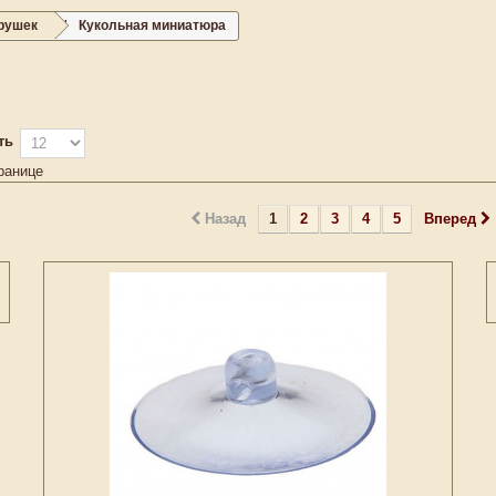
грушек
Кукольная миниатюра
ть
ранице
Назад
1
2
3
4
5
Вперед