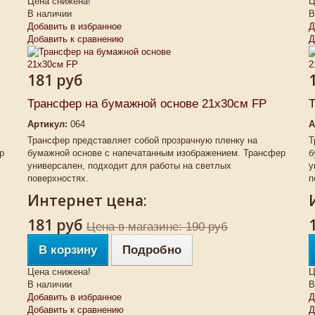
Цена снижена!
Ц
В наличии
В
Добавить в избранное
Д
Добавить к сравнению
Д
181 руб
Трансфер на бумажной основе 21х30см FP
Т
Артикул:
064
А
Трансфер представляет собой прозрачную пленку на
Т
р
бумажной основе с напечатанным изображением. Трансфер
б
универсален, подходит для работы на светлых
у
поверхностях.
п
Интернет цена:
181 руб
Цена в магазине: 190 руб
В корзину
Подробно
Цена снижена!
Ц
В наличии
В
Добавить в избранное
Д
Добавить к сравнению
Д