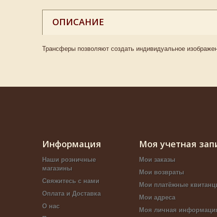
ОПИСАНИЕ
Трансферы позволяют создать индивидуальное изображен
Информация
Моя учетная зап
Наши розничные
Мои заказы
магазины
Мои возвраты
Свяжитесь с нами
Мои платёжные квитанц
Оплата и Доставка
Мои адреса
О нас
Моя личная информаци