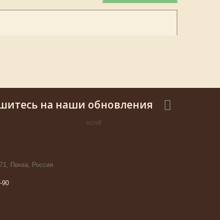
шитесь на наши обновления
scroll
71, Пенза, Россия
-90