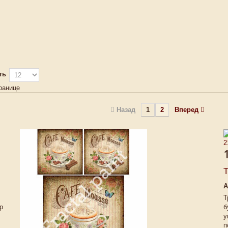
ть
ранице
Назад
1
2
Вперед
Т
А
Т
р
б
у
п