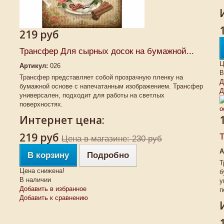
219 руб
Трансфер Для сырных досок на бумажной...
Ц
Артикул:
026
В
Трансфер представляет собой прозрачную пленку на
Д
бумажной основе с напечатанным изображением. Трансфер
Д
универсален, подходит для работы на светлых
поверхностях.
Интернет цена:
219 руб
Т
Цена в магазине: 230 руб
А
В корзину
Подробно
Т
Цена снижена!
б
В наличии
у
Добавить в избранное
п
Добавить к сравнению