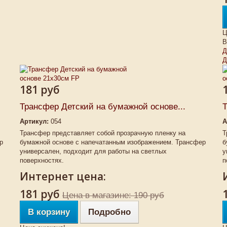
Ц
В
Д
Д
181 руб
Трансфер Детский на бумажной основе...
Т
Артикул:
054
А
Трансфер представляет собой прозрачную пленку на
Т
р
бумажной основе с напечатанным изображением. Трансфер
б
универсален, подходит для работы на светлых
у
поверхностях.
п
Интернет цена:
181 руб
Цена в магазине: 190 руб
В корзину
Подробно