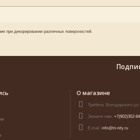
ие при декорировании различных поверхностей.
Подпи
ись
О магазине
ТриНити, Володарского ул.
Звоните нам:
+7(902)352-94
ии
E-mail:
info@tri-nity.ru
я