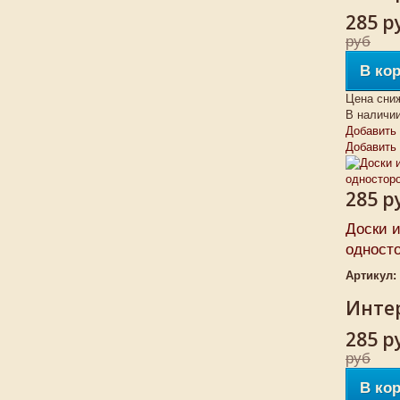
285 р
руб
В ко
Цена сни
В наличи
Добавить 
Добавить
285 р
Доски 
односто
Артикул:
Интер
285 р
руб
В ко