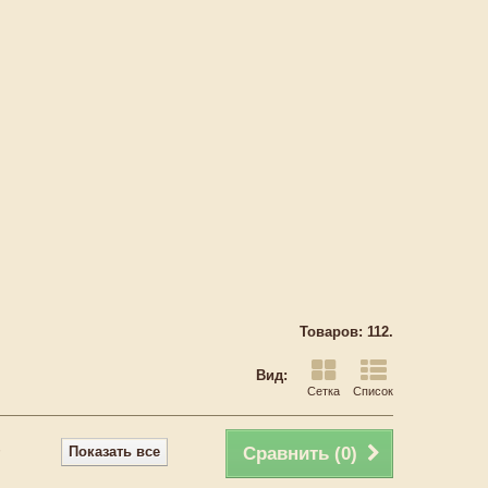
Товаров: 112.
Вид:
Сетка
Список
Показать все
Сравнить (
0
)