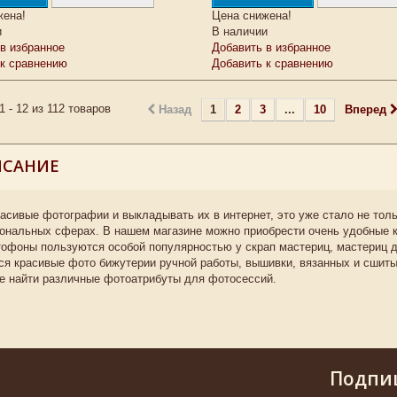
жена!
Цена снижена!
и
В наличии
в избранное
Добавить в избранное
 к сравнению
Добавить к сравнению
1 - 12 из 112 товаров
Назад
1
2
3
...
10
Вперед
ИСАНИЕ
асивые фотографии и выкладывать их в интернет, это уже стало не толь
ональных сферах. В нашем магазине можно приобрести очень удобные 
тофоны пользуются особой популярностью у скрап мастериц, мастериц 
я красивые фото бижутерии ручной работы, вышивки, вязанных и сшитых
е найти различные фотоатрибуты для фотосессий.
Подпи