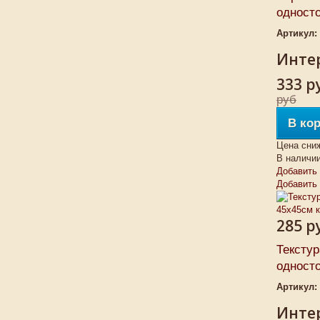
односто
Артикул:
Интер
333 р
руб
В ко
Цена сни
В наличи
Добавить 
Добавить
285 р
Тексту
односто
Артикул:
Интер