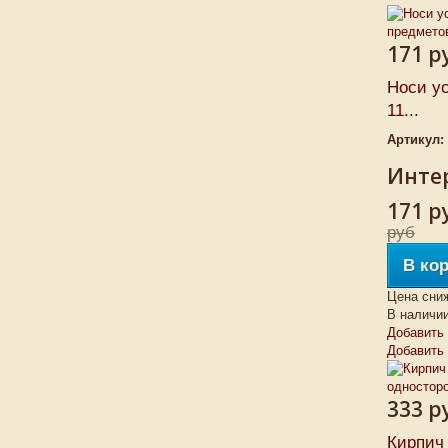
171 р
Носи у
11...
Артикул:
Интер
171 р
руб
В ко
Цена сни
В наличи
Добавить 
Добавить
333 р
Кирпич