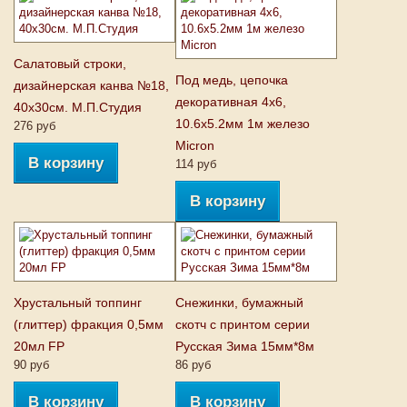
Салатовый строки,
Под медь, цепочка
дизайнерская канва №18,
декоративная 4х6,
40х30см. М.П.Студия
10.6х5.2мм 1м железо
276 руб
Micron
В корзину
114 руб
В корзину
Хрустальный топпинг
Снежинки, бумажный
(глиттер) фракция 0,5мм
скотч с принтом серии
20мл FP
Русская Зима 15мм*8м
90 руб
86 руб
В корзину
В корзину