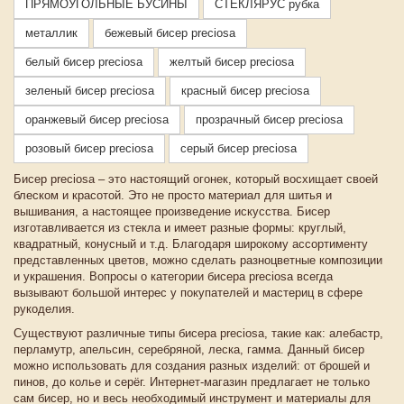
ПРЯМОУГОЛЬНЫЕ БУСИНЫ
СТЕКЛЯРУС рубка
металлик
бежевый бисер preciosa
белый бисер preciosa
желтый бисер preciosa
зеленый бисер preciosa
красный бисер preciosa
оранжевый бисер preciosa
прозрачный бисер preciosa
розовый бисер preciosa
серый бисер preciosa
Бисер preciosa – это настоящий огонек, который восхищает своей
блеском и красотой. Это не просто материал для шитья и
вышивания, а настоящее произведение искусства. Бисер
изготавливается из стекла и имеет разные формы: круглый,
квадратный, конусный и т.д. Благодаря широкому ассортименту
представленных цветов, можно сделать разноцветные композиции
и украшения. Вопросы о категории бисера preciosa всегда
вызывают большой интерес у покупателей и мастериц в сфере
рукоделия.
Существуют различные типы бисера preciosa, такие как: алебастр,
перламутр, апельсин, серебряной, леска, гамма. Данный бисер
можно использовать для создания разных изделий: от брошей и
пинов, до колье и серёг. Интернет-магазин предлагает не только
сам бисер, но и весь необходимый инструмент и материалы для