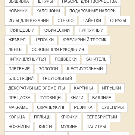
ВЫШИВКА
ШНУРЫ
НАБОРЫ ДЛЯ ТВОРЧЕСТВА
НОВИНКИ
КАБОШОНЫ
ПОДАРОЧНЫЕ НАБОРЫ
ИГЛЫ ДЛЯ ВЯЗАНИЯ
СТЕКЛО
ПАЙЕТКИ
СТРАЗЫ
ГЛЯНЦЕВЫЙ
КУБИЧЕСКИЙ
ПУРПУРНЫЙ
ЖЕМЧУГ
ЦЕПОЧКИ
ЮВЕЛИРНЫЙ ТРОСИК
ЛЕНТЫ
ОСНОВЫ ДЛЯ РУКОДЕЛИЯ
НИТКИ ДЛЯ ШИТЬЯ
ПОДВЕСКИ
КАНИТЕЛЬ
ПЛЕТЕНИЕ
ЗОЛОТОЙ
ШЕСТИУГОЛЬНЫЙ
БЛЕСТЯЩИЙ
ТРЕУГОЛЬНЫЙ
ДЕКОРАТИВНЫЕ ЭЛЕМЕНТЫ
КАРТИНЫ
ИГРУШКИ
ПРЕЦИОЗА
ПУГОВИЦЫ
КНИГИ
ВАЛЯНИЕ
МАКРАМЕ
СКРАПБУКИНГ
РЕЗИНКА
СУВЕНИРЫ
КОЛЬЦА
ПЯЛЬЦЫ
КРЮЧКИ
СЕРЕБРИСТЫЙ
НОЖНИЦЫ
КИСТИ
МУЛИНЕ
ПАЛИТРЫ