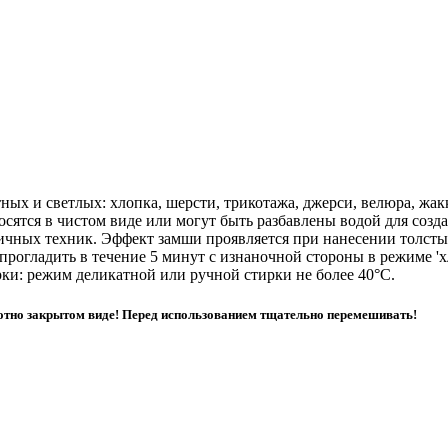
тных и светлых: хлопка, шерсти, трикотажа, джерси, велюра, жак
сятся в чистом виде или могут быть разбавлены водой для созд
зличных техник. Эффект замши проявляется при нанесении толст
прогладить в течение 5 минут с изнаночной стороны в режиме 'х
рки: режим деликатной или ручной стирки не более 40°C.
лотно закрытом виде! Перед использованием тщательно перемешивать!