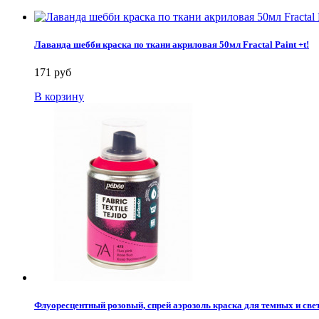
Лаванда шебби краска по ткани акриловая 50мл Fractal Paint +t!
171 руб
В корзину
Флуоресцентный розовый, спрей аэрозоль краска для темных и свет