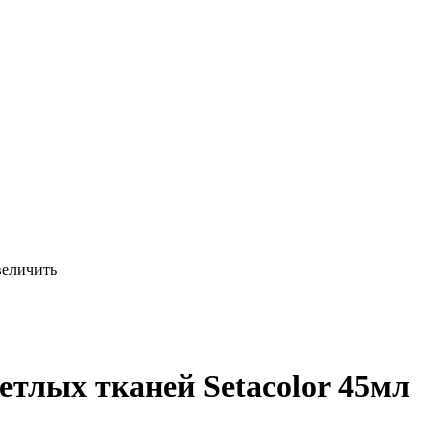
величить
тлых тканей Setacolor 45мл