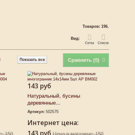
Товаров: 196.
Вид:
Сетка
Список
Показать все
Сравнить (
0
)
143 руб
Натуральный, бусины
деревянные...
Артикул:
502575
Интернет цена:
143 руб
е: 150
Цена в магазине: 150