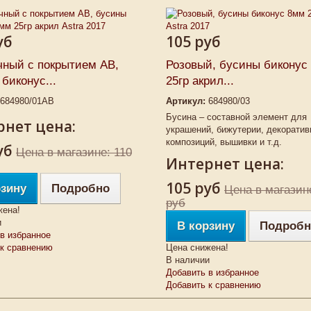
уб
105 руб
чный с покрытием АВ,
Розовый, бусины биконус
биконус...
25гр акрил...
684980/01АВ
Артикул:
684980/03
Бусина – составной элемент для
нет цена:
украшений, бижутерии, декорати
композиций, вышивки и т.д.
уб
Цена в магазине: 110
Интернет цена:
105 руб
рзину
Подробно
Цена в магазин
руб
жена!
и
В корзину
Подробн
в избранное
 к сравнению
Цена снижена!
В наличии
Добавить в избранное
Добавить к сравнению