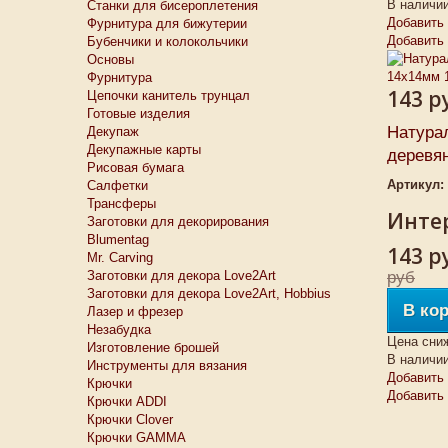
В наличи
Станки для бисероплетения
Добавить 
Фурнитура для бижутерии
Добавить
Бубенчики и колокольчики
Основы
Фурнитура
143 р
Цепочки канитель трунцал
Готовые изделия
Натура
Декупаж
Декупажные карты
деревян
Рисовая бумага
Артикул:
Салфетки
Трансферы
Интер
Заготовки для декорирования
Blumentag
143 р
Mr. Carving
Заготовки для декора Love2Art
руб
Заготовки для декора Love2Art, Hobbius
В ко
Лазер и фрезер
Незабудка
Цена сни
Изготовление брошей
В наличи
Инструменты для вязания
Добавить 
Крючки
Добавить
Крючки ADDI
Крючки Clover
Крючки GAMMA