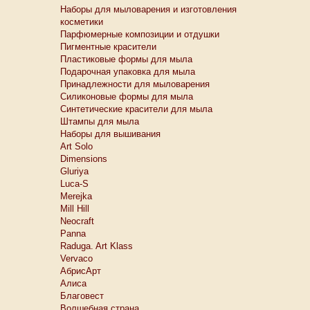
Наборы для мыловарения и изготовления
косметики
Парфюмерные композиции и отдушки
Пигментные красители
Пластиковые формы для мыла
Подарочная упаковка для мыла
Принадлежности для мыловарения
Силиконовые формы для мыла
Синтетические красители для мыла
Штампы для мыла
Наборы для вышивания
Art Solo
Dimensions
Gluriya
Luca-S
Merejka
Mill Hill
Neocraft
Panna
Raduga. Art Klass
Vervaco
АбрисАрт
Алиса
Благовест
Волшебная страна