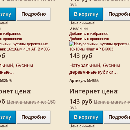
руб
рзину
Подробно
В корзину
Подробн
жена!
Цена снижена!
и
В наличии
в избранное
Добавить в избранное
 к сравнению
Добавить к сравнению
уб
143 руб
льный, бусины
Натуральный, бусины
ные...
деревянные кубики...
502576
Артикул:
554986
нет цена:
Интернет цена:
уб
143 руб
Цена в магазине: 150
Цена в магазин
руб
рзину
Подробно
В корзину
Подробн
жена!
Цена снижена!