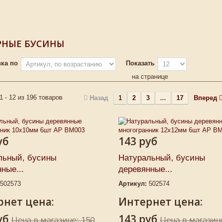
РНЫЕ БУСИНЫ
ка по
Показать
на странице
1 - 12 из 196 товаров
Назад
1
2
3
...
17
Вперед
уб
143 руб
льный, бусины
Натуральный, бусины
ные...
деревянные...
502573
Артикул:
502574
нет цена:
Интернет цена:
уб
143 руб
Цена в магазине: 150
Цена в магазин