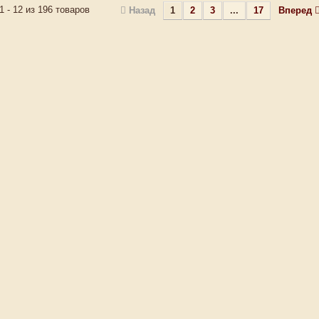
1 - 12 из 196 товаров
Назад
1
2
3
...
17
Вперед