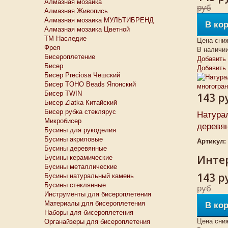
Алмазная мозаика
руб
Алмазная Живопись
Алмазная мозаика МУЛЬТИБРЕНД
В ко
Алмазная мозаика Цветной
ТМ Наследие
Цена сни
Фрея
В наличи
Бисероплетение
Добавить 
Бисер
Добавить
Бисер Preciosa Чешский
Бисер TOHO Beads Японский
Бисер TWIN
143 р
Бисер Zlatka Китайский
Бисер рубка стеклярус
Натура
Микробисер
деревян
Бусины для рукоделия
Бусины акриловые
Артикул:
Бусины деревянные
Интер
Бусины керамические
Бусины металлические
143 р
Бусины натуральный камень
Бусины стеклянные
руб
Инструменты для бисероплетения
Материалы для бисероплетения
В ко
Наборы для бисероплетения
Цена сни
Органайзеры для бисероплетения