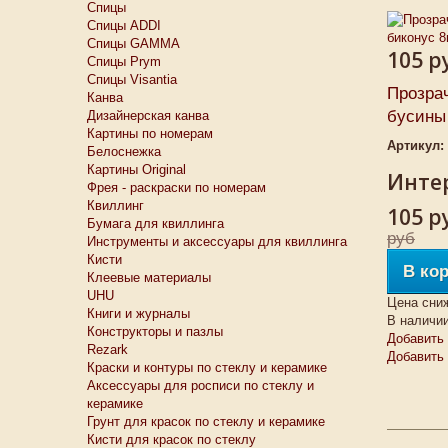
Спицы
Спицы ADDI
Спицы GAMMA
105 р
Спицы Prym
Спицы Visantia
Прозра
Канва
бусины 
Дизайнерская канва
Картины по номерам
Артикул:
Белоснежкa
Картины Original
Интер
Фрея - раскраски по номерам
Квиллинг
105 р
Бумага для квиллинга
руб
Инструменты и аксессуары для квиллинга
Кисти
В ко
Клеевые материалы
UHU
Цена сни
Книги и журналы
В наличи
Конструкторы и пазлы
Добавить 
Rezark
Добавить
Краски и контуры по стеклу и керамике
Аксессуары для росписи по стеклу и
керамике
Грунт для красок по стеклу и керамике
Кисти для красок по стеклу