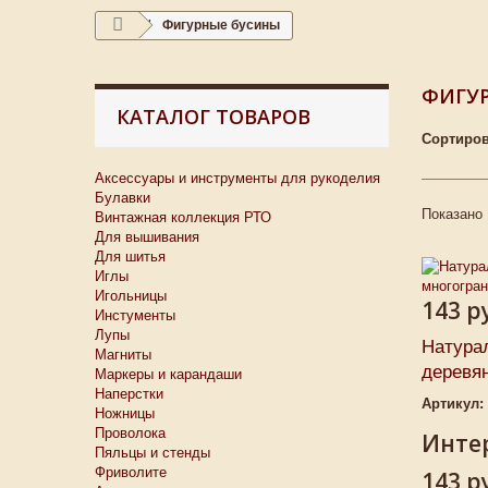
Фигурные бусины
ФИГУ
КАТАЛОГ ТОВАРОВ
Сортиров
Аксессуары и инструменты для рукоделия
Булавки
Показано 
Винтажная коллекция РТО
Для вышивания
Для шитья
Иглы
Игольницы
143 р
Инстументы
Лупы
Натура
Магниты
деревян
Маркеры и карандаши
Наперстки
Артикул:
Ножницы
Проволока
Интер
Пяльцы и стенды
Фриволите
143 р