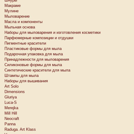
Шнуры
Макраме
Мулине
Мыловарение
Масла и компоненты
Мыльная основа
Наборы для мыловарения и изготовления косметики
Парфюмерные композиции и отдушки
Пигментные красители
Пластиковые формы для мыла
Подарочная упаковка для мыла
Принадлежности для мыловарения
Силиконовые формы для мыла
Синтетические красители для мыла
Штампы для мыла
Наборы для вышивания
Art Solo
Dimensions
Gluriya
Luca-S
Merejka
Mill Hill
Neocraft
Panna
Raduga. Art Klass