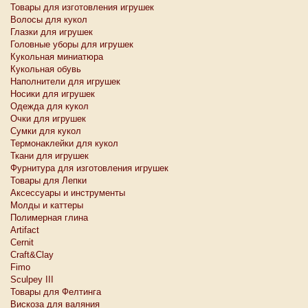
Товары для изготовления игрушек
Волосы для кукол
Глазки для игрушек
Головные уборы для игрушек
Кукольная миниатюра
Кукольная обувь
Наполнители для игрушек
Носики для игрушек
Одежда для кукол
Очки для игрушек
Сумки для кукол
Термонаклейки для кукол
Ткани для игрушек
Фурнитура для изготовления игрушек
Товары для Лепки
Аксессуары и инструменты
Молды и каттеры
Полимерная глина
Artifact
Cernit
Craft&Clay
Fimo
Sculpey III
Товары для Фелтинга
Вискоза для валяния