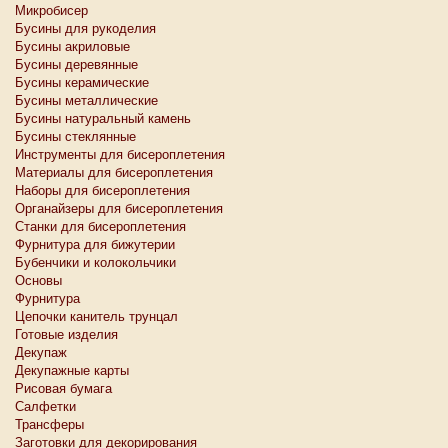
Микробисер
Бусины для рукоделия
Бусины акриловые
Бусины деревянные
Бусины керамические
Бусины металлические
Бусины натуральный камень
Бусины стеклянные
Инструменты для бисероплетения
Материалы для бисероплетения
Наборы для бисероплетения
Органайзеры для бисероплетения
Станки для бисероплетения
Фурнитура для бижутерии
Бубенчики и колокольчики
Основы
Фурнитура
Цепочки канитель трунцал
Готовые изделия
Декупаж
Декупажные карты
Рисовая бумага
Салфетки
Трансферы
Заготовки для декорирования