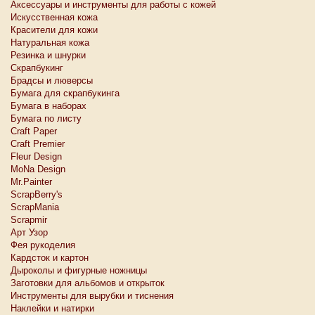
Аксессуары и инструменты для работы с кожей
Искусственная кожа
Красители для кожи
Натуральная кожа
Резинка и шнурки
Скрапбукинг
Брадсы и люверсы
Бумага для скрапбукинга
Бумага в наборах
Бумага по листу
Craft Paper
Craft Premier
Fleur Design
MoNa Design
Mr.Painter
ScrapBerry's
ScrapMania
Scrapmir
Арт Узор
Фея рукоделия
Кардсток и картон
Дыроколы и фигурные ножницы
Заготовки для альбомов и открыток
Инструменты для вырубки и тиснения
Наклейки и натирки