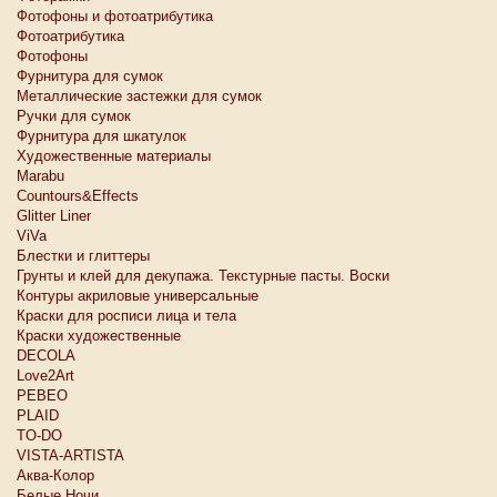
Фотофоны и фотоатрибутика
Фотоатрибутика
Фотофоны
Фурнитура для сумок
Металлические застежки для сумок
Ручки для сумок
Фурнитура для шкатулок
Художественные материалы
Marabu
Countours&Effects
Glitter Liner
ViVa
Блестки и глиттеры
Грунты и клей для декупажа. Текстурные пасты. Воски
Контуры акриловые универсальные
Краски для росписи лица и тела
Краски художественные
DECOLA
Love2Art
PEBEO
PLAID
TO-DO
VISTA-ARTISTA
Аква-Колор
Белые Ночи