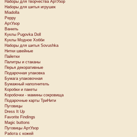
Наборы для творчества АртУзор
Наборы для шитья игрушек
Miadolla
Peppy
АртУзор
Ваниль
Куклы Pugovka Doll
Куклы Модное Хобби
Наборы для шитья Sovushka
Нитки швейные
Пайетки
Палитры и стаканы
Перья декоративные
Подарочная упаковка
Бумага упаковочная
Бумажный наполнитель
Коробки и пакеты
Коробочки - мамины сокровища
Подарочные карты ТриНити
Пуговицы
Dress It Up
Favorite Findings
Magic buttons
Пуговицы АртУзор
Работа с кожей