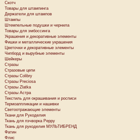
Скотч
Товары для штампинга
Держатели для штампов
Штампы
Штемпельные подушки и чернила
Товары для эмбоссинга
Украшения и декоративные элементы
Фишки и металлические украшения
Цветочки и декоративные элементы
Чипборд и вырубные элементы
Шейкеры
Стразы
Стразовые цепи
Стразы Colibry
Стразы Preciosa
Стразы Zlatka
Стразы Астра
Текстиль для окрашивания и росписи
Термоаппликации и нашивки
Светоотражающие элементы
Ткани для Рукоделия
Ткань для пэчворка Peppy
Ткань для рукоделия МУЛЬТИБРЕНД
Фатин
Флис