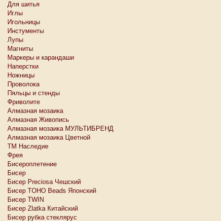
Для шитья
Иглы
Игольницы
Инстументы
Лупы
Магниты
Маркеры и карандаши
Наперстки
Ножницы
Проволока
Пяльцы и стенды
Фриволите
Алмазная мозаика
Алмазная Живопись
Алмазная мозаика МУЛЬТИБРЕНД
Алмазная мозаика Цветной
ТМ Наследие
Фрея
Бисероплетение
Бисер
Бисер Preciosa Чешский
Бисер TOHO Beads Японский
Бисер TWIN
Бисер Zlatka Китайский
Бисер рубка стеклярус