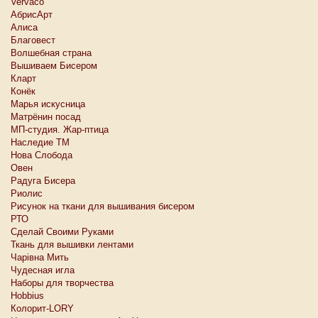
Vervaco
АбрисАрт
Алиса
Благовест
Волшебная страна
Вышиваем Бисером
Кларт
Конёк
Марья искусница
Матрёнин посад
МП-студия. Жар-птица
Наследие ТМ
Нова Слобода
Овен
Радуга Бисера
Риолис
Рисунок на ткани для вышивания бисером
РТО
Сделай Своими Руками
Ткань для вышивки лентами
Чарiвна Мить
Чудесная игла
Наборы для творчества
Hobbius
Колорит-LORY