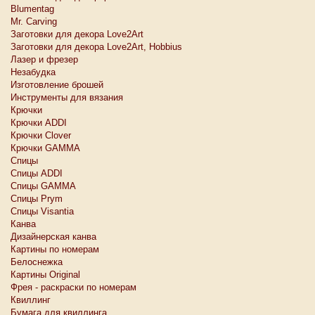
Blumentag
Mr. Carving
Заготовки для декора Love2Art
Заготовки для декора Love2Art, Hobbius
Лазер и фрезер
Незабудка
Изготовление брошей
Инструменты для вязания
Крючки
Крючки ADDI
Крючки Clover
Крючки GAMMA
Спицы
Спицы ADDI
Спицы GAMMA
Спицы Prym
Спицы Visantia
Канва
Дизайнерская канва
Картины по номерам
Белоснежкa
Картины Original
Фрея - раскраски по номерам
Квиллинг
Бумага для квиллинга