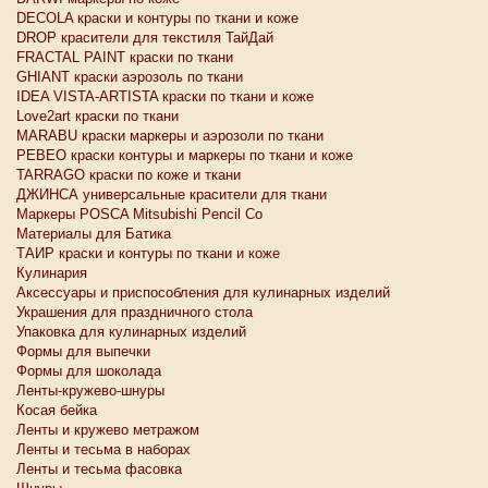
DECOLA краски и контуры по ткани и коже
DROP красители для текстиля ТайДай
FRACTAL PAINT краски по ткани
GHIANT краски аэрозоль по ткани
IDEA VISTA-ARTISTA краски по ткани и коже
Love2art краски по ткани
MARABU краски маркеры и аэрозоли по ткани
PEBEO краски контуры и маркеры по ткани и коже
TARRAGO краски по коже и ткани
ДЖИНСА универсальные красители для ткани
Маркеры POSCA Mitsubishi Pencil Co
Материалы для Батика
ТАИР краски и контуры по ткани и коже
Кулинария
Аксессуары и приспособления для кулинарных изделий
Украшения для праздничного стола
Упаковка для кулинарных изделий
Формы для выпечки
Формы для шоколада
Ленты-кружево-шнуры
Косая бейка
Ленты и кружево метражом
Ленты и тесьма в наборах
Ленты и тесьма фасовка