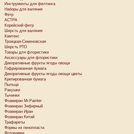
Инструменты для фелтинга
Наборы для валяния
Фетр
АСТРА
Корейский фетр
Шерсть для валяния
Камтекс
Троицкая-Семеновская
Шерсть РТО
Товары для флористики
Аксессуары для флористики
Декоративные фрукты ягоды овощи
Гофрированная бумага
Декоративные фрукты ягоды овощи цветы
Крепированная бумага
Пыльца
Ракушки
Тычинки
Фоамиран Mr.Painter
Фоамиран Зефирный
Фоамиран Иран
Фоамиран Китай
Трафареты
Формы из пенопласта
Фоторамки