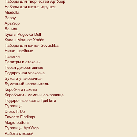
Наборы для творчества АртУзор
Наборы для шитья игрушек
Miadolla
Peppy
АртУзор
Ваниль
Куклы Pugovka Doll
Куклы Модное Хобби
Наборы для шитья Sovushka
Нитки швейные
Пайетки
Палитры и стаканы
Перья декоративные
Подарочная упаковка
Бумага упаковочная
Бумажный наполнитель
Коробки и пакеты
Коробочки - мамины сокровища
Подарочные карты ТриНити
Пуговицы
Dress It Up
Favorite Findings
Magic buttons
Пуговицы АртУзор
Работа с кожей