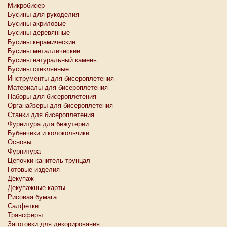
Микробисер
Бусины для рукоделия
Бусины акриловые
Бусины деревянные
Бусины керамические
Бусины металлические
Бусины натуральный камень
Бусины стеклянные
Инструменты для бисероплетения
Материалы для бисероплетения
Наборы для бисероплетения
Органайзеры для бисероплетения
Станки для бисероплетения
Фурнитура для бижутерии
Бубенчики и колокольчики
Основы
Фурнитура
Цепочки канитель трунцал
Готовые изделия
Декупаж
Декупажные карты
Рисовая бумага
Салфетки
Трансферы
Заготовки для декорирования