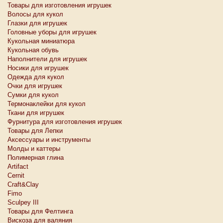
Товары для изготовления игрушек
Волосы для кукол
Глазки для игрушек
Головные уборы для игрушек
Кукольная миниатюра
Кукольная обувь
Наполнители для игрушек
Носики для игрушек
Одежда для кукол
Очки для игрушек
Сумки для кукол
Термонаклейки для кукол
Ткани для игрушек
Фурнитура для изготовления игрушек
Товары для Лепки
Аксессуары и инструменты
Молды и каттеры
Полимерная глина
Artifact
Cernit
Craft&Clay
Fimo
Sculpey III
Товары для Фелтинга
Вискоза для валяния