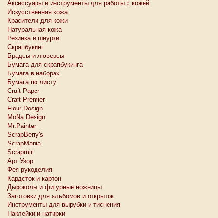
Аксессуары и инструменты для работы с кожей
Искусственная кожа
Красители для кожи
Натуральная кожа
Резинка и шнурки
Скрапбукинг
Брадсы и люверсы
Бумага для скрапбукинга
Бумага в наборах
Бумага по листу
Craft Paper
Craft Premier
Fleur Design
MoNa Design
Mr.Painter
ScrapBerry's
ScrapMania
Scrapmir
Арт Узор
Фея рукоделия
Кардсток и картон
Дыроколы и фигурные ножницы
Заготовки для альбомов и открыток
Инструменты для вырубки и тиснения
Наклейки и натирки