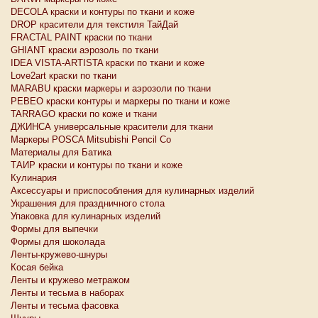
DECOLA краски и контуры по ткани и коже
DROP красители для текстиля ТайДай
FRACTAL PAINT краски по ткани
GHIANT краски аэрозоль по ткани
IDEA VISTA-ARTISTA краски по ткани и коже
Love2art краски по ткани
MARABU краски маркеры и аэрозоли по ткани
PEBEO краски контуры и маркеры по ткани и коже
TARRAGO краски по коже и ткани
ДЖИНСА универсальные красители для ткани
Маркеры POSCA Mitsubishi Pencil Co
Материалы для Батика
ТАИР краски и контуры по ткани и коже
Кулинария
Аксессуары и приспособления для кулинарных изделий
Украшения для праздничного стола
Упаковка для кулинарных изделий
Формы для выпечки
Формы для шоколада
Ленты-кружево-шнуры
Косая бейка
Ленты и кружево метражом
Ленты и тесьма в наборах
Ленты и тесьма фасовка