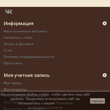
Информация
Наши розничные магазины
Свяжитесь с нами
Оплата и Доставка
О нас
Политика конфиденциальности
Карта сайта
Моя учетная запись
Мои заказы
Мои возвраты
Мы используем файлы cookie, чтобы сделать наш сайт
Мои платёжные квитанции
удобнее. Продолжая использовать сайт, вы
хорошо
Мои адреса
соглашаетесь с нашей
Политикой
конфиденциальности
Моя личная информация