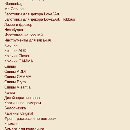
Blumentag
Mr. Carving
Заготовки для декора Love2Art
Заготовки для декора Love2Art, Hobbius
Лазер и фрезер
Незабудка
Изготовление брошей
Инструменты для вязания
Крючки
Крючки ADDI
Крючки Clover
Крючки GAMMA
Спицы
Спицы ADDI
Спицы GAMMA
Спицы Prym
Спицы Visantia
Канва
Дизайнерская канва
Картины по номерам
Белоснежкa
Картины Original
Фрея - раскраски по номерам
Квиллинг
Бумага для квиллинга