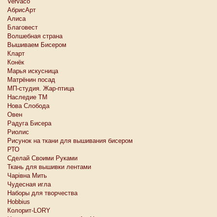
Vervaco
АбрисАрт
Алиса
Благовест
Волшебная страна
Вышиваем Бисером
Кларт
Конёк
Марья искусница
Матрёнин посад
МП-студия. Жар-птица
Наследие ТМ
Нова Слобода
Овен
Радуга Бисера
Риолис
Рисунок на ткани для вышивания бисером
РТО
Сделай Своими Руками
Ткань для вышивки лентами
Чарiвна Мить
Чудесная игла
Наборы для творчества
Hobbius
Колорит-LORY