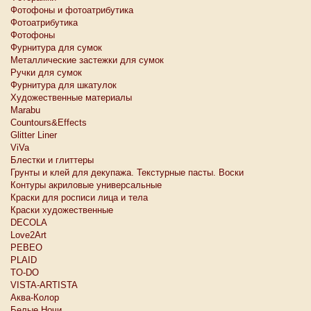
Фотофоны и фотоатрибутика
Фотоатрибутика
Фотофоны
Фурнитура для сумок
Металлические застежки для сумок
Ручки для сумок
Фурнитура для шкатулок
Художественные материалы
Marabu
Countours&Effects
Glitter Liner
ViVa
Блестки и глиттеры
Грунты и клей для декупажа. Текстурные пасты. Воски
Контуры акриловые универсальные
Краски для росписи лица и тела
Краски художественные
DECOLA
Love2Art
PEBEO
PLAID
TO-DO
VISTA-ARTISTA
Аква-Колор
Белые Ночи