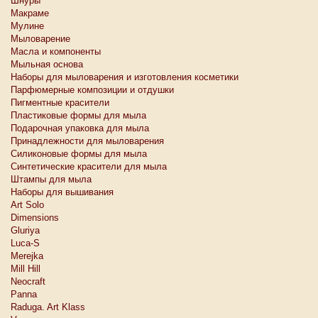
Шнуры
Макраме
Мулине
Мыловарение
Масла и компоненты
Мыльная основа
Наборы для мыловарения и изготовления косметики
Парфюмерные композиции и отдушки
Пигментные красители
Пластиковые формы для мыла
Подарочная упаковка для мыла
Принадлежности для мыловарения
Силиконовые формы для мыла
Синтетические красители для мыла
Штампы для мыла
Наборы для вышивания
Art Solo
Dimensions
Gluriya
Luca-S
Merejka
Mill Hill
Neocraft
Panna
Raduga. Art Klass