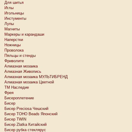
Для шитья
Иглы
Игольницы
Инстументы
Лупы
Магниты
Маркеры и карандаши
Наперстки
Ножницы
Проволока
Пяльцы и стенды
Фриволите
Алмазная мозаика
Алмазная Живопись
Алмазная мозаика МУЛЬТИБРЕНД
Алмазная мозаика Цветной
ТМ Наследие
Фрея
Бисероплетение
Бисер
Бисер Preciosa Чешский
Бисер TOHO Beads Японский
Бисер TWIN
Бисер Zlatka Китайский
Бисер рубка стеклярус