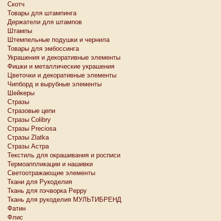
Скотч
Товары для штампинга
Держатели для штампов
Штампы
Штемпельные подушки и чернила
Товары для эмбоссинга
Украшения и декоративные элементы
Фишки и металлические украшения
Цветочки и декоративные элементы
Чипборд и вырубные элементы
Шейкеры
Стразы
Стразовые цепи
Стразы Colibry
Стразы Preciosa
Стразы Zlatka
Стразы Астра
Текстиль для окрашивания и росписи
Термоаппликации и нашивки
Светоотражающие элементы
Ткани для Рукоделия
Ткань для пэчворка Peppy
Ткань для рукоделия МУЛЬТИБРЕНД
Фатин
Флис