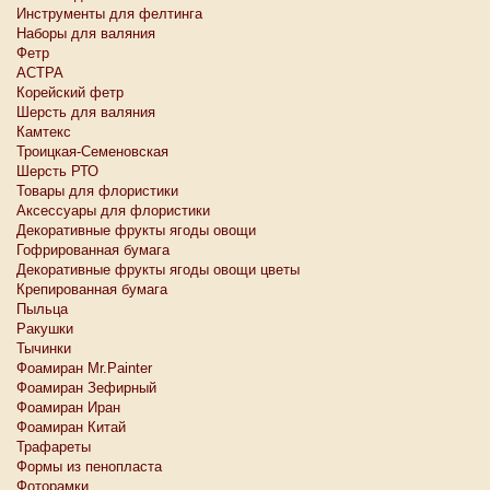
Инструменты для фелтинга
Наборы для валяния
Фетр
АСТРА
Корейский фетр
Шерсть для валяния
Камтекс
Троицкая-Семеновская
Шерсть РТО
Товары для флористики
Аксессуары для флористики
Декоративные фрукты ягоды овощи
Гофрированная бумага
Декоративные фрукты ягоды овощи цветы
Крепированная бумага
Пыльца
Ракушки
Тычинки
Фоамиран Mr.Painter
Фоамиран Зефирный
Фоамиран Иран
Фоамиран Китай
Трафареты
Формы из пенопласта
Фоторамки