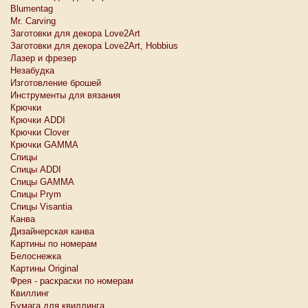
Blumentag
Mr. Carving
Заготовки для декора Love2Art
Заготовки для декора Love2Art, Hobbius
Лазер и фрезер
Незабудка
Изготовление брошей
Инструменты для вязания
Крючки
Крючки ADDI
Крючки Clover
Крючки GAMMA
Спицы
Спицы ADDI
Спицы GAMMA
Спицы Prym
Спицы Visantia
Канва
Дизайнерская канва
Картины по номерам
Белоснежкa
Картины Original
Фрея - раскраски по номерам
Квиллинг
Бумага для квиллинга