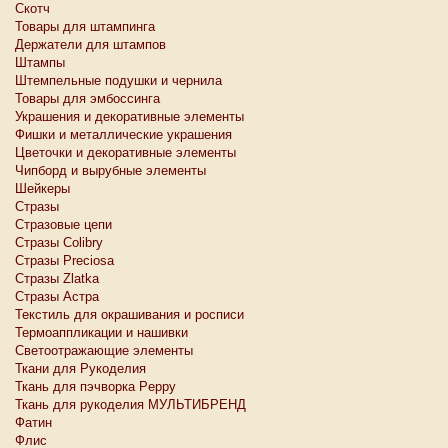
Скотч
Товары для штампинга
Держатели для штампов
Штампы
Штемпельные подушки и чернила
Товары для эмбоссинга
Украшения и декоративные элементы
Фишки и металлические украшения
Цветочки и декоративные элементы
Чипборд и вырубные элементы
Шейкеры
Стразы
Стразовые цепи
Стразы Colibry
Стразы Preciosa
Стразы Zlatka
Стразы Астра
Текстиль для окрашивания и росписи
Термоаппликации и нашивки
Светоотражающие элементы
Ткани для Рукоделия
Ткань для пэчворка Peppy
Ткань для рукоделия МУЛЬТИБРЕНД
Фатин
Флис