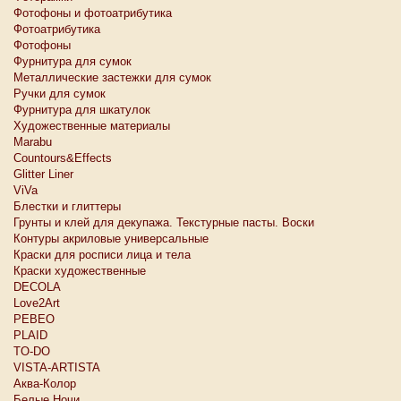
Фотофоны и фотоатрибутика
Фотоатрибутика
Фотофоны
Фурнитура для сумок
Металлические застежки для сумок
Ручки для сумок
Фурнитура для шкатулок
Художественные материалы
Marabu
Countours&Effects
Glitter Liner
ViVa
Блестки и глиттеры
Грунты и клей для декупажа. Текстурные пасты. Воски
Контуры акриловые универсальные
Краски для росписи лица и тела
Краски художественные
DECOLA
Love2Art
PEBEO
PLAID
TO-DO
VISTA-ARTISTA
Аква-Колор
Белые Ночи