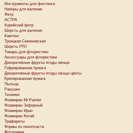
Инструменты для фелтинга
Наборы для валяния
Фетр
АСТРА
Корейский фетр
Шерсть для валяния
Камтекс
Троицкая-Семеновская
Шерсть РТО
Товары для флористики
Аксессуары для флористики
Декоративные фрукты ягоды овощи
Гофрированная бумага
Декоративные фрукты ягоды овощи цветы
Крепированная бумага
Пыльца
Ракушки
Тычинки
Фоамиран Mr.Painter
Фоамиран Зефирный
Фоамиран Иран
Фоамиран Китай
Трафареты
Формы из пенопласта
Фоторамки