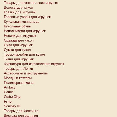
Товары для изготовления игрушек
Волосы для кукол
Глазки для игрушек
Головные уборы для игрушек
Кукольная миниатюра
Кукольная обувь
Наполнители для игрушек
Носики для игрушек
Одежда для кукол
Очки для игрушек
Сумки для кукол
Термонаклейки для кукол
Ткани для игрушек
Фурнитура для изготовления игрушек
Товары для Лепки
Аксессуары и инструменты
Молды и каттеры
Полимерная глина
Artifact
Cernit
Craft&Clay
Fimo
Sculpey III
Товары для Фелтинга
Вискоза для валяния