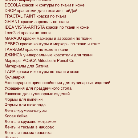
DECOLA краски и контуры по ткани и коже
DROP красители для текстиля ТайДай
FRACTAL PAINT краски по ткани
GHIANT краски аэрозоль по ткани
IDEA VISTA-ARTISTA краски по ткани и коже
Love2art краски по ткани
MARABU краски маркеры и аэрозоли по ткани
PEBEO краски контуры и маркеры по ткани и коже
TARRAGO краски по коже и ткани
ДЖИНСА универсальные красители для ткани
Маркеры POSCA Mitsubishi Pencil Co
Материалы для Батика
ТАИР краски и контуры по ткани и коже
Кулинария
Аксессуары и приспособления для кулинарных изделий
Украшения для праздничного стола
Упаковка для кулинарных изделий
Формы для выпечки
Формы для шоколада
Ленты-кружево-шнуры
Косая бейка
Ленты и кружево метражом
Ленты и тесьма в наборах
Ленты и тесьма фасовка