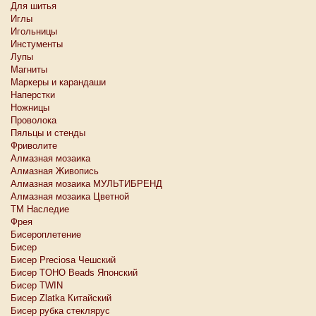
Для шитья
Иглы
Игольницы
Инстументы
Лупы
Магниты
Маркеры и карандаши
Наперстки
Ножницы
Проволока
Пяльцы и стенды
Фриволите
Алмазная мозаика
Алмазная Живопись
Алмазная мозаика МУЛЬТИБРЕНД
Алмазная мозаика Цветной
ТМ Наследие
Фрея
Бисероплетение
Бисер
Бисер Preciosa Чешский
Бисер TOHO Beads Японский
Бисер TWIN
Бисер Zlatka Китайский
Бисер рубка стеклярус