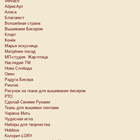
Vervaco
АбрисАрт
Алиса
Благовест
Волшебная страна
Вышиваем Бисером
Кларт
Конёк
Марья искусница
Матрёнин посад
МП-студия. Жар-птица
Наследие ТМ
Нова Слобода
Овен
Радуга Бисера
Риолис
Рисунок на ткани для вышивания бисером
РТО
Сделай Своими Руками
Ткань для вышивки лентами
Чарiвна Мить
Чудесная игла
Наборы для творчества
Hobbius
Колорит-LORY