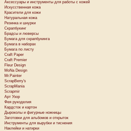
Аксессуары и инструменты для работы с кожей
Искусственная кожа
Красители для кожи
Натуральная кожа
Резинка и шнурки
Скрапбукинг
Брадсы и люверсы
Бумага для скрапбукинга
Бумага в наборах
Бумага по листу
Craft Paper
Craft Premier
Fleur Design
MoNa Design
Mr.Painter
ScrapBerry's
ScrapMania
Scrapmir
Арт Узор
Фея рукоделия
Кардсток и картон
Дыроколы и фигурные ножницы
Заготовки для альбомов и открыток
Инструменты для вырубки и тиснения
Наклейки и натирки