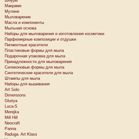
Шнуры
Макраме
Мулине
Мыловарение
Масла и компоненты
Мыльная основа
Наборы для мыловарения и изготовления косметики
Парфюмерные композиции и отдушки
Пигментные красители
Пластиковые формы для мыла
Подарочная упаковка для мыла
Принадлежности для мыловарения
Силиконовые формы для мыла
Синтетические красители для мыла
Штампы для мыла
Наборы для вышивания
Art Solo
Dimensions
Gluriya
Luca-S
Merejka
Mill Hill
Neocraft
Panna
Raduga. Art Klass