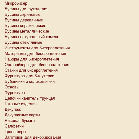
Микробисер
Бусины для рукоделия
Бусины акриловые
Бусины деревянные
Бусины керамические
Бусины металлические
Бусины натуральный камень
Бусины стеклянные
Инструменты для бисероплетения
Материалы для бисероплетения
Наборы для бисероплетения
Органайзеры для бисероплетения
Станки для бисероплетения
Фурнитура для бижутерии
Бубенчики и колокольчики
Основы
Фурнитура
Цепочки канитель трунцал
Готовые изделия
Декупаж
Декупажные карты
Рисовая бумага
Салфетки
Трансферы
Заготовки для декорирования