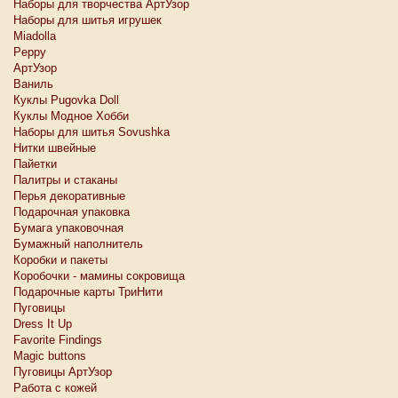
Наборы для творчества АртУзор
Наборы для шитья игрушек
Miadolla
Peppy
АртУзор
Ваниль
Куклы Pugovka Doll
Куклы Модное Хобби
Наборы для шитья Sovushka
Нитки швейные
Пайетки
Палитры и стаканы
Перья декоративные
Подарочная упаковка
Бумага упаковочная
Бумажный наполнитель
Коробки и пакеты
Коробочки - мамины сокровища
Подарочные карты ТриНити
Пуговицы
Dress It Up
Favorite Findings
Magic buttons
Пуговицы АртУзор
Работа с кожей