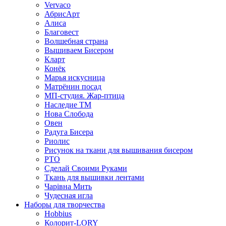
Vervaco
АбрисАрт
Алиса
Благовест
Волшебная страна
Вышиваем Бисером
Кларт
Конёк
Марья искусница
Матрёнин посад
МП-студия. Жар-птица
Наследие ТМ
Нова Слобода
Овен
Радуга Бисера
Риолис
Рисунок на ткани для вышивания бисером
РТО
Сделай Своими Руками
Ткань для вышивки лентами
Чарiвна Мить
Чудесная игла
Наборы для творчества
Hobbius
Колорит-LORY