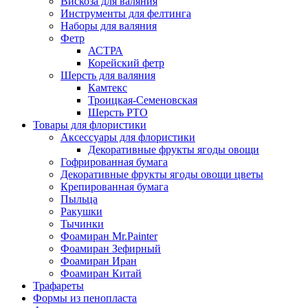
Вискоза для валяния
Инструменты для фелтинга
Наборы для валяния
Фетр
АСТРА
Корейский фетр
Шерсть для валяния
Камтекс
Троицкая-Семеновская
Шерсть РТО
Товары для флористики
Аксессуары для флористики
Декоративные фрукты ягоды овощи
Гофрированная бумага
Декоративные фрукты ягоды овощи цветы
Крепированная бумага
Пыльца
Ракушки
Тычинки
Фоамиран Mr.Painter
Фоамиран Зефирный
Фоамиран Иран
Фоамиран Китай
Трафареты
Формы из пенопласта