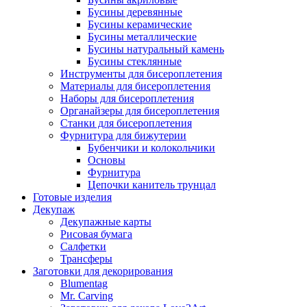
Бусины деревянные
Бусины керамические
Бусины металлические
Бусины натуральный камень
Бусины стеклянные
Инструменты для бисероплетения
Материалы для бисероплетения
Наборы для бисероплетения
Органайзеры для бисероплетения
Станки для бисероплетения
Фурнитура для бижутерии
Бубенчики и колокольчики
Основы
Фурнитура
Цепочки канитель трунцал
Готовые изделия
Декупаж
Декупажные карты
Рисовая бумага
Салфетки
Трансферы
Заготовки для декорирования
Blumentag
Mr. Carving