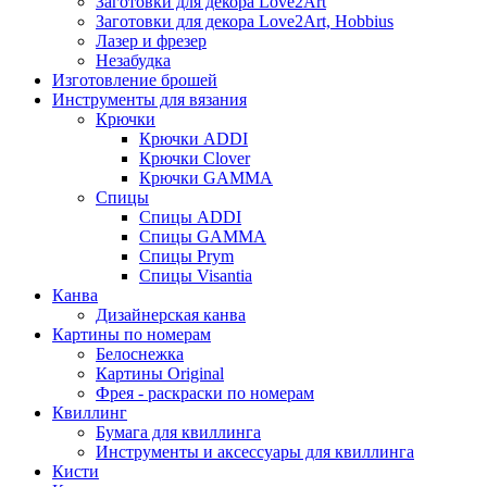
Заготовки для декора Love2Art
Заготовки для декора Love2Art, Hobbius
Лазер и фрезер
Незабудка
Изготовление брошей
Инструменты для вязания
Крючки
Крючки ADDI
Крючки Clover
Крючки GAMMA
Спицы
Спицы ADDI
Спицы GAMMA
Спицы Prym
Спицы Visantia
Канва
Дизайнерская канва
Картины по номерам
Белоснежкa
Картины Original
Фрея - раскраски по номерам
Квиллинг
Бумага для квиллинга
Инструменты и аксессуары для квиллинга
Кисти