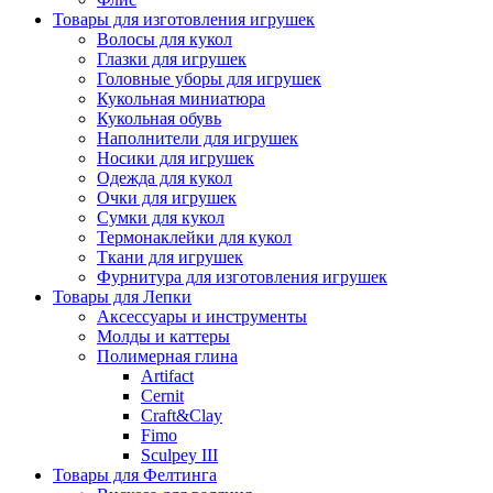
Товары для изготовления игрушек
Волосы для кукол
Глазки для игрушек
Головные уборы для игрушек
Кукольная миниатюра
Кукольная обувь
Наполнители для игрушек
Носики для игрушек
Одежда для кукол
Очки для игрушек
Сумки для кукол
Термонаклейки для кукол
Ткани для игрушек
Фурнитура для изготовления игрушек
Товары для Лепки
Аксессуары и инструменты
Молды и каттеры
Полимерная глина
Artifact
Cernit
Craft&Clay
Fimo
Sculpey III
Товары для Фелтинга