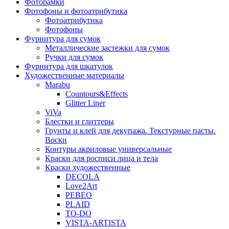
Фоторамки
Фотофоны и фотоатрибутика
Фотоатрибутика
Фотофоны
Фурнитура для сумок
Металлические застежки для сумок
Ручки для сумок
Фурнитура для шкатулок
Художественные материалы
Marabu
Countours&Effects
Glitter Liner
ViVa
Блестки и глиттеры
Грунты и клей для декупажа. Текстурные пасты.
Воски
Контуры акриловые универсальные
Краски для росписи лица и тела
Краски художественные
DECOLA
Love2Art
PEBEO
PLAID
TO-DO
VISTA-ARTISTA