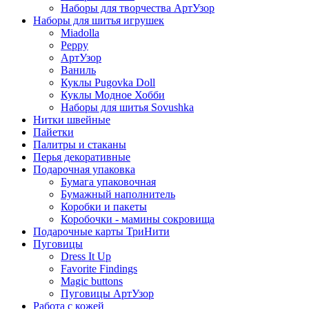
Наборы для творчества АртУзор
Наборы для шитья игрушек
Miadolla
Peppy
АртУзор
Ваниль
Куклы Pugovka Doll
Куклы Модное Хобби
Наборы для шитья Sovushka
Нитки швейные
Пайетки
Палитры и стаканы
Перья декоративные
Подарочная упаковка
Бумага упаковочная
Бумажный наполнитель
Коробки и пакеты
Коробочки - мамины сокровища
Подарочные карты ТриНити
Пуговицы
Dress It Up
Favorite Findings
Magic buttons
Пуговицы АртУзор
Работа с кожей