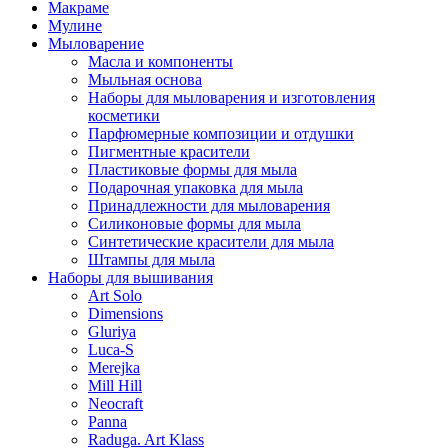
Макраме
Мулине
Мыловарение
Масла и компоненты
Мыльная основа
Наборы для мыловарения и изготовления
косметики
Парфюмерные композиции и отдушки
Пигментные красители
Пластиковые формы для мыла
Подарочная упаковка для мыла
Принадлежности для мыловарения
Силиконовые формы для мыла
Синтетические красители для мыла
Штампы для мыла
Наборы для вышивания
Art Solo
Dimensions
Gluriya
Luca-S
Merejka
Mill Hill
Neocraft
Panna
Raduga. Art Klass