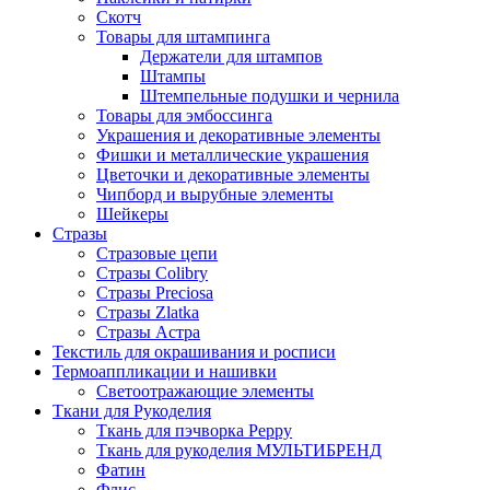
Скотч
Товары для штампинга
Держатели для штампов
Штампы
Штемпельные подушки и чернила
Товары для эмбоссинга
Украшения и декоративные элементы
Фишки и металлические украшения
Цветочки и декоративные элементы
Чипборд и вырубные элементы
Шейкеры
Стразы
Стразовые цепи
Стразы Colibry
Стразы Preciosa
Стразы Zlatka
Стразы Астра
Текстиль для окрашивания и росписи
Термоаппликации и нашивки
Светоотражающие элементы
Ткани для Рукоделия
Ткань для пэчворка Peppy
Ткань для рукоделия МУЛЬТИБРЕНД
Фатин
Флис