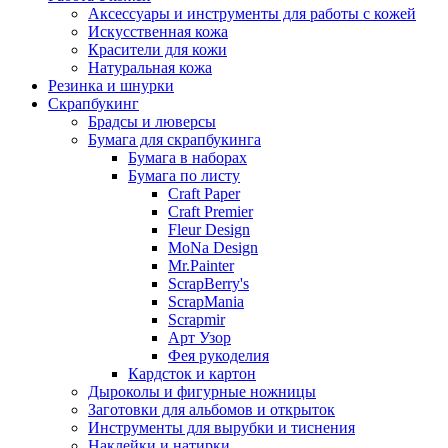
Аксессуары и инструменты для работы с кожей
Искусственная кожа
Красители для кожи
Натуральная кожа
Резинка и шнурки
Скрапбукинг
Брадсы и люверсы
Бумага для скрапбукинга
Бумага в наборах
Бумага по листу
Craft Paper
Craft Premier
Fleur Design
MoNa Design
Mr.Painter
ScrapBerry's
ScrapMania
Scrapmir
Арт Узор
Фея рукоделия
Кардсток и картон
Дыроколы и фигурные ножницы
Заготовки для альбомов и открыток
Инструменты для вырубки и тиснения
Наклейки и натирки