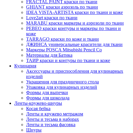
FRACTAL PAINT краски по ткани
GHIANT краски аэрозоль по ткани
IDEA VISTA-ARTISTA краски по ткани и коже
Love2art краски по ткани
MARABU краски маркеры и аэрозоли по ткани
PEBEO краски контуры и маркеры по ткани и
коже
TARRAGO краски по коже и ткани
ДЖИНСА универсальные красители для ткани
Маркеры POSCA Mitsubishi Pencil Co
Материалы для Батика
ТАИР краски и контуры по ткани и коже
Кулинария
Аксессуары и приспособления для кулинарных
изделий
Украшения для праздничного стола
Упаковка для кулинарных изделий
Формы для выпечки
Формы для шоколада
Ленты-кружево-шнуры
Косая бейка
Ленты и кружево метражом
Ленты и тесьма в наборах
Ленты и тесьма фасовка
Шнуры