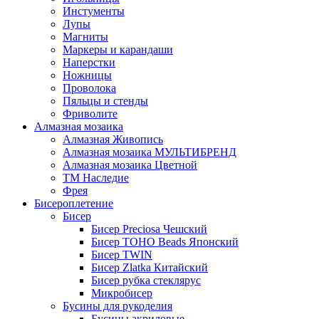
Инстументы
Лупы
Магниты
Маркеры и карандаши
Наперстки
Ножницы
Проволока
Пяльцы и стенды
Фриволите
Алмазная мозаика
Алмазная Живопись
Алмазная мозаика МУЛЬТИБРЕНД
Алмазная мозаика Цветной
ТМ Наследие
Фрея
Бисероплетение
Бисер
Бисер Preciosa Чешский
Бисер TOHO Beads Японский
Бисер TWIN
Бисер Zlatka Китайский
Бисер рубка стеклярус
Микробисер
Бусины для рукоделия
Бусины акриловые