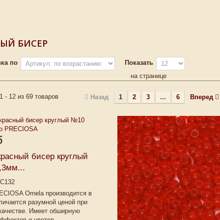
ЫЙ БИСЕР
ка по
Показать
на странице
1 - 12 из 69 товаров
Назад
1
2
3
...
6
Вперед
б
красный бисер круглый
3мм...
C132
ECIOSA Ornela производится в
личается разумной ценой при
качестве. Имеет обширную
ффектов и цветов.