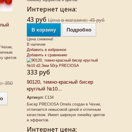
Интернет цена:
43 руб
Цена в магазине: 45 руб
глый
В корзину
Подробно
Цена снижена!
В наличии
 Чехии,
Добавить в избранное
тличным
Добавить к сравнению
ку цветов
333 руб
90120, темно-красный бисер
е: 350
круглый №10...
Артикул:
C134
о
Бисер PRECIOSA Ornela создан в Чехии,
отличается невысокой ценой и отличным
качеством. Имеет широкую линейку цветов
и эффектов.
Интернет цена: