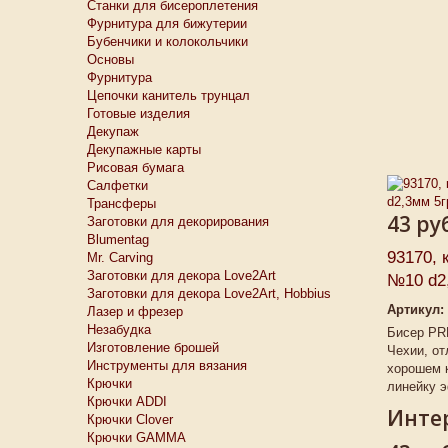
Станки для бисероплетения
Фурнитура для бижутерии
Бубенчики и колокольчики
Основы
Фурнитура
Цепочки канитель трунцал
Готовые изделия
Декупаж
Декупажные карты
Рисовая бумага
Салфетки
Трансферы
43 ру
Заготовки для декорирования
Blumentag
93170, 
Mr. Carving
Заготовки для декора Love2Art
№10 d2,
Заготовки для декора Love2Art, Hobbius
Артикул:
Лазер и фрезер
Незабудка
Бисер PR
Изготовление брошей
Чехии, от
Инструменты для вязания
хорошем 
Крючки
линейку э
Крючки ADDI
Интер
Крючки Clover
Крючки GAMMA