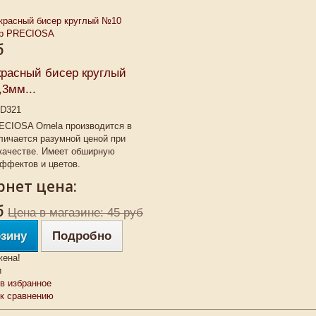
б
красный бисер круглый
3мм...
D321
ECIOSA Ornela производится в
личается разумной ценой при
качестве. Имеет обширную
ффектов и цветов.
нет цена:
б
Цена в магазине: 45 руб
рзину
Подробно
жена!
и
в избранное
 к сравнению