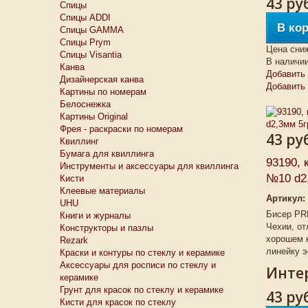
43 ру
Спицы
Спицы ADDI
В ко
Спицы GAMMA
Спицы Prym
Цена сни
Спицы Visantia
В наличи
Канва
Добавить 
Дизайнерская канва
Добавить
Картины по номерам
Белоснежкa
Картины Original
Фрея - раскраски по номерам
43 ру
Квиллинг
Бумага для квиллинга
93190, 
Инструменты и аксессуары для квиллинга
№10 d2,
Кисти
Клеевые материалы
Артикул:
UHU
Бисер PR
Книги и журналы
Чехии, от
Конструкторы и пазлы
хорошем 
Rezark
линейку э
Краски и контуры по стеклу и керамике
Аксессуары для росписи по стеклу и
Интер
керамике
Грунт для красок по стеклу и керамике
43 ру
Кисти для красок по стеклу