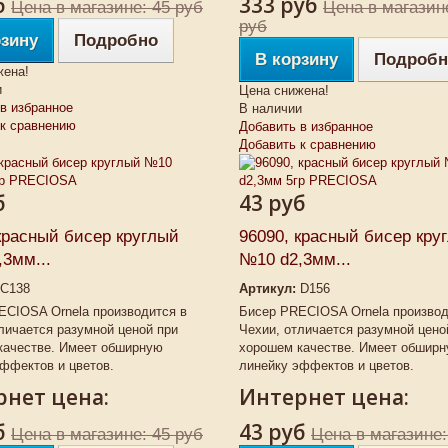
б
333 руб
Цена в магазине: 45 руб
Цена в магазин
руб
рзину
Подробно
В корзину
Подробн
жена!
и
Цена снижена!
в избранное
В наличии
 к сравнению
Добавить в избранное
Добавить к сравнению
б
43 руб
красный бисер круглый
96090, красный бисер кру
3мм...
№10 d2,3мм...
C138
Артикул:
D156
ECIOSA Ornela производится в
Бисер PRECIOSA Ornela производ
личается разумной ценой при
Чехии, отличается разумной цено
качестве. Имеет обширную
хорошем качестве. Имеет обшир
ффектов и цветов.
линейку эффектов и цветов.
нет цена:
Интернет цена:
б
43 руб
Цена в магазине: 45 руб
Цена в магазине: