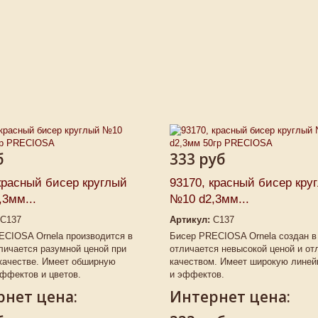
б
333 руб
красный бисер круглый
93170, красный бисер кру
3мм...
№10 d2,3мм...
C137
Артикул:
C137
ECIOSA Ornela производится в
Бисер PRECIOSA Ornela создан в
личается разумной ценой при
отличается невысокой ценой и о
качестве. Имеет обширную
качеством. Имеет широкую линей
ффектов и цветов.
и эффектов.
нет цена:
Интернет цена: