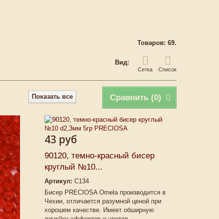
Товаров: 69.
Вид:
Сетка
Список
Показать все
Сравнить (
0
)
43 руб
90120, темно-красный бисер
круглый №10...
Артикул:
C134
Бисер PRECIOSA Ornela производится в
Чехии, отличается разумной ценой при
хорошем качестве. Имеет обширную
линейку эффектов и цветов.