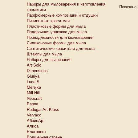
Наборы для мыловарения и изготовления
Показано 
косметики
Парфюмерные композиции и отдушки
Пигментные красители
Пластиковые формы для мыла
Подарочная упаковка для мыла
Принадлежности для мыловарения
Силиконовые формы для мыла
Синтетические красители для мыла
Штампы для мыла
Наборы для вышивания
Art Solo
Dimensions
Gluriya
Luca-S
Merejka
Mill Hill
Neocraft
Panna
Raduga. Art Klass
Vervaco
АбрисАрт
Алиса
Благовест
Волшебная страна