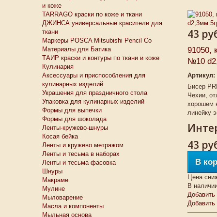
и коже
TARRAGO краски по коже и ткани
ДЖИНСА универсальные красители для
43 ру
ткани
Маркеры POSCA Mitsubishi Pencil Co
Материалы для Батика
91050, 
ТАИР краски и контуры по ткани и коже
№10 d2,
Кулинария
Аксессуары и приспособления для
Артикул:
кулинарных изделий
Бисер PR
Украшения для праздничного стола
Чехии, от
Упаковка для кулинарных изделий
хорошем 
Формы для выпечки
линейку э
Формы для шоколада
Интер
Ленты-кружево-шнуры
Косая бейка
43 ру
Ленты и кружево метражом
Ленты и тесьма в наборах
В ко
Ленты и тесьма фасовка
Шнуры
Цена сни
Макраме
В наличи
Мулине
Добавить 
Мыловарение
Добавить
Масла и компоненты
Мыльная основа