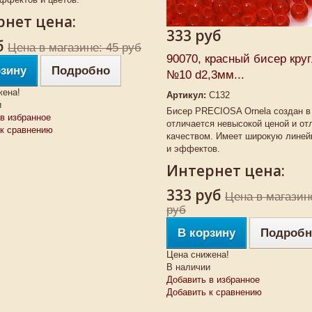
нет цена:
333 руб
б
Цена в магазине: 45 руб
90070, красный бисер кру
рзину
Подробно
№10 d2,3мм...
жена!
Артикул:
C132
и
Бисер PRECIOSA Ornela создан в
в избранное
отличается невысокой ценой и о
 к сравнению
качеством. Имеет широкую линей
и эффектов.
Интернет цена:
333 руб
Цена в магазин
руб
В корзину
Подробн
Цена снижена!
В наличии
Добавить в избранное
Добавить к сравнению