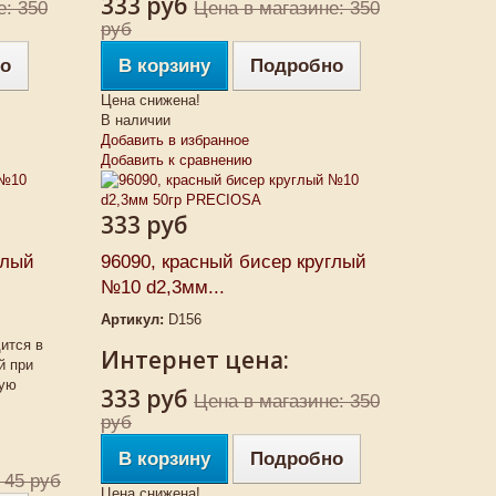
333 руб
е: 350
Цена в магазине: 350
руб
о
В корзину
Подробно
Цена снижена!
В наличии
Добавить в избранное
Добавить к сравнению
333 руб
глый
96090, красный бисер круглый
№10 d2,3мм...
Артикул:
D156
ится в
Интернет цена:
й при
ную
333 руб
Цена в магазине: 350
руб
В корзину
Подробно
 45 руб
Цена снижена!