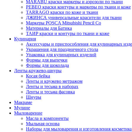
MARABU краски маркеры и аэрозоли по ткани
PEBEO краски контуры и маркеры по ткани и коже
TARRAGO краски по коже и ткани
ДЖИНСА универсальные красители для ткани
Маркеры POSCA Mitsubishi Pencil Co
Материалы для Батика
ТАИР краски и контуры по ткани и коже
Кулинария
Аксессуары и приспособления для кулинарных изд
Украшения для праздничного стола
Упаковка для кулинарных изделий
Формы для выпечки
Формы для шоколада
Ленты-кружево-шнуры
Косая бейка
Ленты и кружево метражом
Ленты и тесьма в наборах
Ленты и тесьма фасовка
Шнуры
Макраме
Мулине
Мыловарение
Масла и компоненты
Мыльная основа
Наборы для мыловарения и изготовления косметик