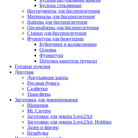
Бусины стеклянные
Инструменты для бисероплетения
Материалы для бисероплетения
Наборы для бисероплетения
Органайзеры для бисероплетения
Станки для бисероплетения
Фурнитура для бижутерии
Бубенчики и колокольчики
Основы
Фурнитура
Цепочки канитель трунцал
Готовые изделия
Декупаж
Декупажные карты
Рисовая бумага
Салфетки
Трансферы
Заготовки для декорирования
Blumentag
Mr. Carving
Заготовки для декора Love2Art
Заготовки для декора Love2Art, Hobbius
Лазер и фрезер
Незабудка