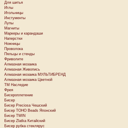
Для шитья
Иглы
Игольницы
Инстументы
Лупы
Магниты
Маркеры и карандаши
Наперстки
Ножницы
Проволока
Пяльцы и стенды
Фриволите
Алмазная мозаика
Алмазная Живопись
Алмазная мозаика МУЛЬТИБРЕНД
Алмазная мозаика Цветной
ТМ Наследие
Фрея
Бисероплетение
Бисер
Бисер Preciosa Чешский
Бисер TOHO Beads Японский
Бисер TWIN
Бисер Zlatka Китайский
Бисер рубка стеклярус