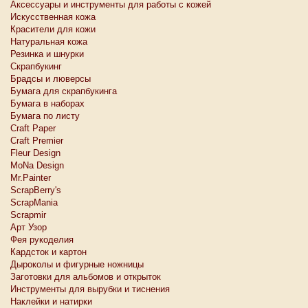
Аксессуары и инструменты для работы с кожей
Искусственная кожа
Красители для кожи
Натуральная кожа
Резинка и шнурки
Скрапбукинг
Брадсы и люверсы
Бумага для скрапбукинга
Бумага в наборах
Бумага по листу
Craft Paper
Craft Premier
Fleur Design
MoNa Design
Mr.Painter
ScrapBerry's
ScrapMania
Scrapmir
Арт Узор
Фея рукоделия
Кардсток и картон
Дыроколы и фигурные ножницы
Заготовки для альбомов и открыток
Инструменты для вырубки и тиснения
Наклейки и натирки