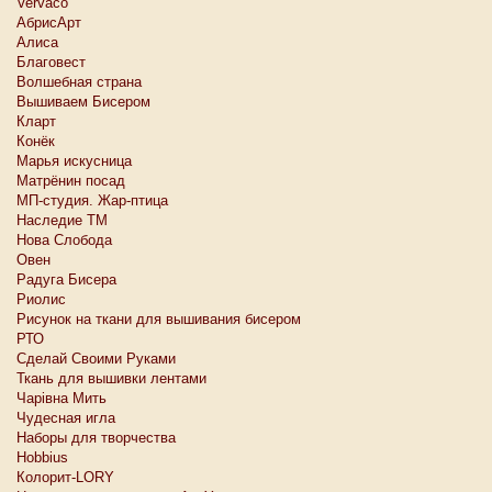
Vervaco
АбрисАрт
Алиса
Благовест
Волшебная страна
Вышиваем Бисером
Кларт
Конёк
Марья искусница
Матрёнин посад
МП-студия. Жар-птица
Наследие ТМ
Нова Слобода
Овен
Радуга Бисера
Риолис
Рисунок на ткани для вышивания бисером
РТО
Сделай Своими Руками
Ткань для вышивки лентами
Чарiвна Мить
Чудесная игла
Наборы для творчества
Hobbius
Колорит-LORY