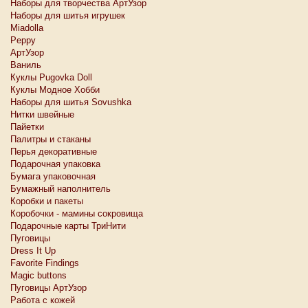
Наборы для творчества АртУзор
Наборы для шитья игрушек
Miadolla
Peppy
АртУзор
Ваниль
Куклы Pugovka Doll
Куклы Модное Хобби
Наборы для шитья Sovushka
Нитки швейные
Пайетки
Палитры и стаканы
Перья декоративные
Подарочная упаковка
Бумага упаковочная
Бумажный наполнитель
Коробки и пакеты
Коробочки - мамины сокровища
Подарочные карты ТриНити
Пуговицы
Dress It Up
Favorite Findings
Magic buttons
Пуговицы АртУзор
Работа с кожей