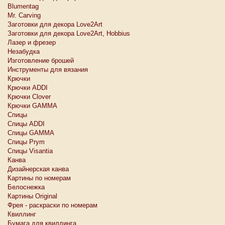
Blumentag
Mr. Carving
Заготовки для декора Love2Art
Заготовки для декора Love2Art, Hobbius
Лазер и фрезер
Незабудка
Изготовление брошей
Инструменты для вязания
Крючки
Крючки ADDI
Крючки Clover
Крючки GAMMA
Спицы
Спицы ADDI
Спицы GAMMA
Спицы Prym
Спицы Visantia
Канва
Дизайнерская канва
Картины по номерам
Белоснежкa
Картины Original
Фрея - раскраски по номерам
Квиллинг
Бумага для квиллинга