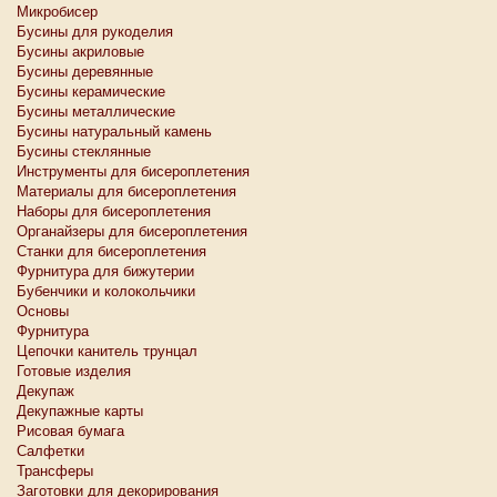
Микробисер
Бусины для рукоделия
Бусины акриловые
Бусины деревянные
Бусины керамические
Бусины металлические
Бусины натуральный камень
Бусины стеклянные
Инструменты для бисероплетения
Материалы для бисероплетения
Наборы для бисероплетения
Органайзеры для бисероплетения
Станки для бисероплетения
Фурнитура для бижутерии
Бубенчики и колокольчики
Основы
Фурнитура
Цепочки канитель трунцал
Готовые изделия
Декупаж
Декупажные карты
Рисовая бумага
Салфетки
Трансферы
Заготовки для декорирования