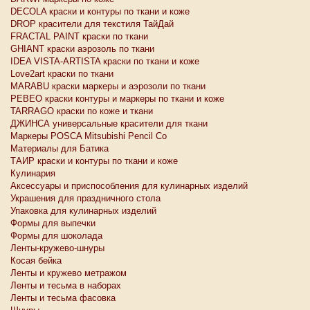
DECOLA краски и контуры по ткани и коже
DROP красители для текстиля ТайДай
FRACTAL PAINT краски по ткани
GHIANT краски аэрозоль по ткани
IDEA VISTA-ARTISTA краски по ткани и коже
Love2art краски по ткани
MARABU краски маркеры и аэрозоли по ткани
PEBEO краски контуры и маркеры по ткани и коже
TARRAGO краски по коже и ткани
ДЖИНСА универсальные красители для ткани
Маркеры POSCA Mitsubishi Pencil Co
Материалы для Батика
ТАИР краски и контуры по ткани и коже
Кулинария
Аксессуары и приспособления для кулинарных изделий
Украшения для праздничного стола
Упаковка для кулинарных изделий
Формы для выпечки
Формы для шоколада
Ленты-кружево-шнуры
Косая бейка
Ленты и кружево метражом
Ленты и тесьма в наборах
Ленты и тесьма фасовка