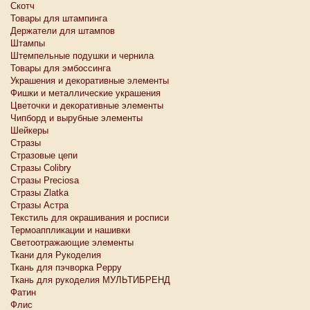
Скотч
Товары для штампинга
Держатели для штампов
Штампы
Штемпельные подушки и чернила
Товары для эмбоссинга
Украшения и декоративные элементы
Фишки и металлические украшения
Цветочки и декоративные элементы
Чипборд и вырубные элементы
Шейкеры
Стразы
Стразовые цепи
Стразы Colibry
Стразы Preciosa
Стразы Zlatka
Стразы Астра
Текстиль для окрашивания и росписи
Термоаппликации и нашивки
Светоотражающие элементы
Ткани для Рукоделия
Ткань для пэчворка Peppy
Ткань для рукоделия МУЛЬТИБРЕНД
Фатин
Флис