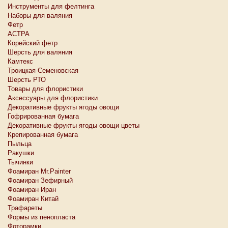
Инструменты для фелтинга
Наборы для валяния
Фетр
АСТРА
Корейский фетр
Шерсть для валяния
Камтекс
Троицкая-Семеновская
Шерсть РТО
Товары для флористики
Аксессуары для флористики
Декоративные фрукты ягоды овощи
Гофрированная бумага
Декоративные фрукты ягоды овощи цветы
Крепированная бумага
Пыльца
Ракушки
Тычинки
Фоамиран Mr.Painter
Фоамиран Зефирный
Фоамиран Иран
Фоамиран Китай
Трафареты
Формы из пенопласта
Фоторамки