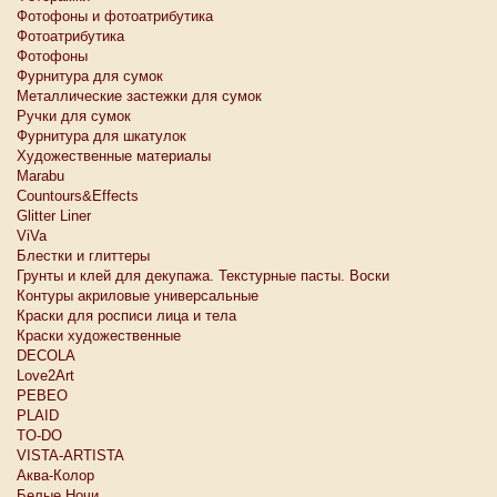
Фотофоны и фотоатрибутика
Фотоатрибутика
Фотофоны
Фурнитура для сумок
Металлические застежки для сумок
Ручки для сумок
Фурнитура для шкатулок
Художественные материалы
Marabu
Countours&Effects
Glitter Liner
ViVa
Блестки и глиттеры
Грунты и клей для декупажа. Текстурные пасты. Воски
Контуры акриловые универсальные
Краски для росписи лица и тела
Краски художественные
DECOLA
Love2Art
PEBEO
PLAID
TO-DO
VISTA-ARTISTA
Аква-Колор
Белые Ночи