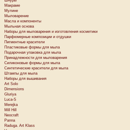
Шнуры
Макраме
Мулине
Мыловарение
Масла и компоненты
Мыльная основа
Наборы для мыловарения и изготовления косметики
Парфюмерные композиции и отдушки
Пигментные красители
Пластиковые формы для мыла
Подарочная упаковка для мыла
Принадлежности для мыловарения
Силиконовые формы для мыла
Синтетические красители для мыла
Штампы для мыла
Наборы для вышивания
Art Solo
Dimensions
Gluriya
Luca-S
Merejka
Mill Hill
Neocraft
Panna
Raduga. Art Klass