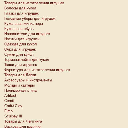
Товары для изготовления игрушек
Волосы для кукол
Глазки для игрушек
Головные уборы для игрушек
Кукольная миниатюра
Кукольная обувь
Наполнители для игрушек
Носики для игрушек
Одежда для кукол
Очки для игрушек
Сумки для кукол
Термонаклейки для кукол
Ткани для игрушек
Фурнитура для изготовления игрушек
Товары для Лепки
Аксессуары и инструменты
Молды и каттеры
Полимерная глина
Artifact
Cernit
Craft&Clay
Fimo
Sculpey III
Товары для Фелтинга
Вискоза для валяния