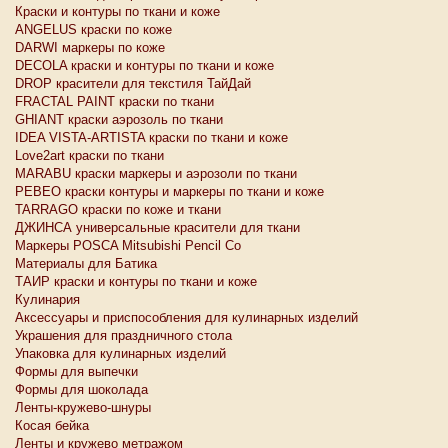
Краски и контуры по ткани и коже
ANGELUS краски по коже
DARWI маркеры по коже
DECOLA краски и контуры по ткани и коже
DROP красители для текстиля ТайДай
FRACTAL PAINT краски по ткани
GHIANT краски аэрозоль по ткани
IDEA VISTA-ARTISTA краски по ткани и коже
Love2art краски по ткани
MARABU краски маркеры и аэрозоли по ткани
PEBEO краски контуры и маркеры по ткани и коже
TARRAGO краски по коже и ткани
ДЖИНСА универсальные красители для ткани
Маркеры POSCA Mitsubishi Pencil Co
Материалы для Батика
ТАИР краски и контуры по ткани и коже
Кулинария
Аксессуары и приспособления для кулинарных изделий
Украшения для праздничного стола
Упаковка для кулинарных изделий
Формы для выпечки
Формы для шоколада
Ленты-кружево-шнуры
Косая бейка
Ленты и кружево метражом