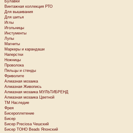
Булавки
Винтажная коллекция РТО
Для вышивания
Для шитья
Иглы
Игольницы
Инстументы
Лупы
Магниты
Маркеры и карандаши
Наперстки
Ножницы
Проволока
Пяльцы и стенды
Фриволите
Алмазная мозаика
Алмазная Живопись
Алмазная мозаика МУЛЬТИБРЕНД
Алмазная мозаика Цветной
ТМ Наследие
Фрея
Бисероплетение
Бисер
Бисер Preciosa Чешский
Бисер TOHO Beads Японский