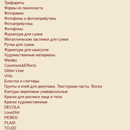
Трафареты
Формы из пенопласта
Фоторамки
Фотофоны и фотоатрибутика
Фотоатрибутика
Фотофоны
Фурнитура для сумок
Металлические застежки для сумок
Ручки для сумок
Фурнитура для шкатулок
Художественные материалы
Marabu
Countours&Effects
Glitter Liner
ViVa
Блестки и глиттеры
Грунты и клей для декупажа. Текстурные пасты. Воски
Контуры акриловые универсальные
Краски для росписи лица и тела
Краски художественные
DECOLA
Love2Art
PEBEO
PLAID
TO-DO