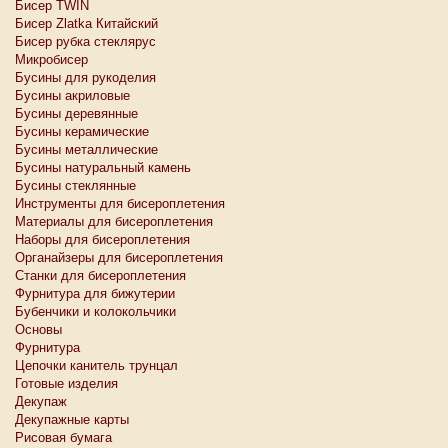
Бисер TWIN
Бисер Zlatka Китайский
Бисер рубка стеклярус
Микробисер
Бусины для рукоделия
Бусины акриловые
Бусины деревянные
Бусины керамические
Бусины металлические
Бусины натуральный камень
Бусины стеклянные
Инструменты для бисероплетения
Материалы для бисероплетения
Наборы для бисероплетения
Органайзеры для бисероплетения
Станки для бисероплетения
Фурнитура для бижутерии
Бубенчики и колокольчики
Основы
Фурнитура
Цепочки канитель трунцал
Готовые изделия
Декупаж
Декупажные карты
Рисовая бумага