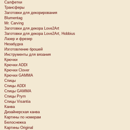
Салфетки
Трансферы
Заготовки для декорирования
Blumentag
Mr. Carving
Заготовки для декора Love2Art
Заготовки для декора Love2Art, Hobbius
Лазер и фрезер
Незабудка
Изготовление брошей
Инструменты для вязания
Крючки
Крючки ADDI
Крючки Clover
Крючки GAMMA
Спицы
Спицы ADDI
Спицы GAMMA
Спицы Prym
Спицы Visantia
Канва
Дизайнерская канва
Картины по номерам
Белоснежкa
Картины Original