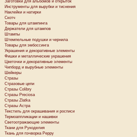
Заготовки для альбомов и открыток
Инструменты для вырубки и тиснения
Наклейки и натирки
Скотч
Товары для штампинга
Держатели для штампов
Штампы
Штемпельные подушки и чернила
Товары для эмбоссинга
Украшения и декоративные элементы
Фишки и металлические украшения
Цветочки и декоративные элементы
Чипборд и вырубные элементы
Шейкеры
Стразы
Стразовые цепи
Стразы Colibry
Стразы Preciosa
Стразы Zlatka
Стразы Астра
Текстиль для окрашивания и росписи
Термоаппликации и нашивки
Светоотражающие элементы
Ткани для Рукоделия
Ткань для пэчворка Peppy