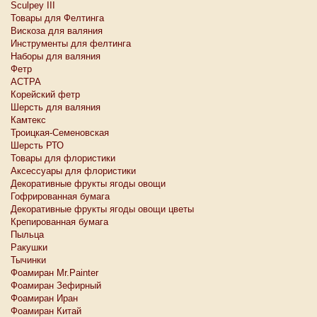
Sculpey III
Товары для Фелтинга
Вискоза для валяния
Инструменты для фелтинга
Наборы для валяния
Фетр
АСТРА
Корейский фетр
Шерсть для валяния
Камтекс
Троицкая-Семеновская
Шерсть РТО
Товары для флористики
Аксессуары для флористики
Декоративные фрукты ягоды овощи
Гофрированная бумага
Декоративные фрукты ягоды овощи цветы
Крепированная бумага
Пыльца
Ракушки
Тычинки
Фоамиран Mr.Painter
Фоамиран Зефирный
Фоамиран Иран
Фоамиран Китай