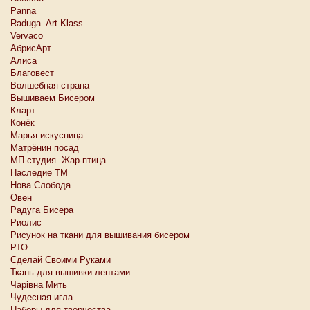
Panna
Raduga. Art Klass
Vervaco
АбрисАрт
Алиса
Благовест
Волшебная страна
Вышиваем Бисером
Кларт
Конёк
Марья искусница
Матрёнин посад
МП-студия. Жар-птица
Наследие ТМ
Нова Слобода
Овен
Радуга Бисера
Риолис
Рисунок на ткани для вышивания бисером
РТО
Сделай Своими Руками
Ткань для вышивки лентами
Чарiвна Мить
Чудесная игла
Наборы для творчества