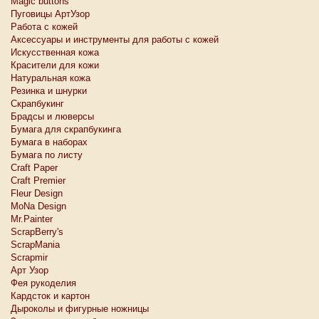
Magic buttons
Пуговицы АртУзор
Работа с кожей
Аксессуары и инструменты для работы с кожей
Искусственная кожа
Красители для кожи
Натуральная кожа
Резинка и шнурки
Скрапбукинг
Брадсы и люверсы
Бумага для скрапбукинга
Бумага в наборах
Бумага по листу
Craft Paper
Craft Premier
Fleur Design
MoNa Design
Mr.Painter
ScrapBerry's
ScrapMania
Scrapmir
Арт Узор
Фея рукоделия
Кардсток и картон
Дыроколы и фигурные ножницы