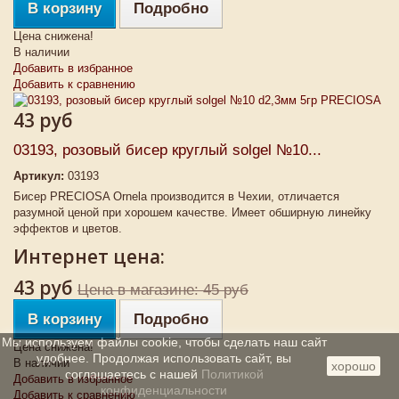
В корзину
Подробно
Цена снижена!
В наличии
Добавить в избранное
Добавить к сравнению
43 руб
03193, розовый бисер круглый solgel №10...
Артикул:
03193
Бисер PRECIOSA Ornela производится в Чехии, отличается
разумной ценой при хорошем качестве. Имеет обширную линейку
эффектов и цветов.
Интернет цена:
43 руб
Цена в магазине: 45 руб
В корзину
Подробно
Мы используем файлы cookie, чтобы сделать наш сайт
Цена снижена!
удобнее. Продолжая использовать сайт, вы
В наличии
хорошо
соглашаетесь с нашей
Политикой
Добавить в избранное
конфиденциальности
Добавить к сравнению