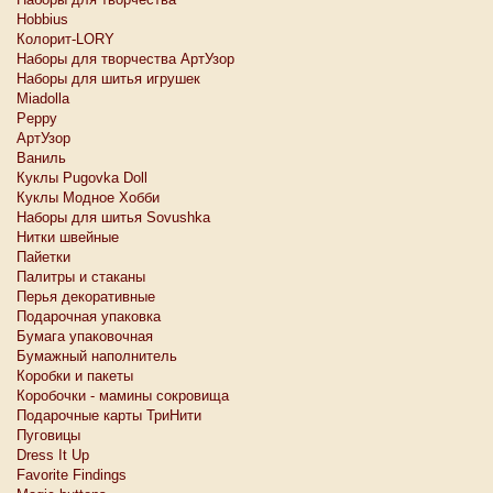
Hobbius
Колорит-LORY
Наборы для творчества АртУзор
Наборы для шитья игрушек
Miadolla
Peppy
АртУзор
Ваниль
Куклы Pugovka Doll
Куклы Модное Хобби
Наборы для шитья Sovushka
Нитки швейные
Пайетки
Палитры и стаканы
Перья декоративные
Подарочная упаковка
Бумага упаковочная
Бумажный наполнитель
Коробки и пакеты
Коробочки - мамины сокровища
Подарочные карты ТриНити
Пуговицы
Dress It Up
Favorite Findings