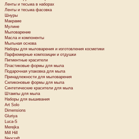
Ленты и тесьма в наборах
Ленты и тесьма фасовка
Шнуры
Макраме
Мулине
Мыловарение
Масла и компоненты
Мыльная основа
Наборы для мыловарения и изготовления косметики
Парфюмерные композиции и отдушки
Пигментные красители
Пластиковые формы для мыла
Подарочная упаковка для мыла
Принадлежности для мыловарения
Силиконовые формы для мыла
Синтетические красители для мыла
Штампы для мыла
Наборы для вышивания
Art Solo
Dimensions
Gluriya
Luca-S
Merejka
Mill Hill
Neocraft