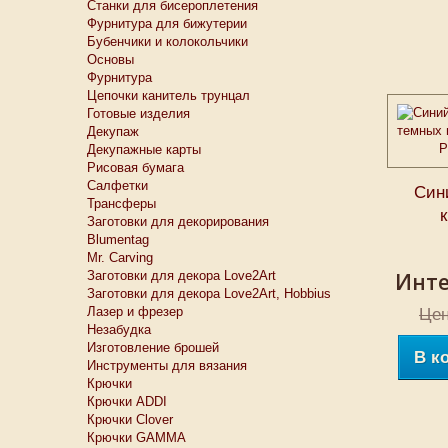
Станки для бисероплетения
Фурнитура для бижутерии
Бубенчики и колокольчики
Основы
Фурнитура
Цепочки канитель трунцал
Готовые изделия
Декупаж
Декупажные карты
Рисовая бумага
Салфетки
Син
Трансферы
Заготовки для декорирования
Blumentag
Mr. Carving
Заготовки для декора Love2Art
Инте
Заготовки для декора Love2Art, Hobbius
Лазер и фрезер
Цен
Незабудка
Изготовление брошей
В к
Инструменты для вязания
Крючки
Крючки ADDI
Крючки Clover
Крючки GAMMA