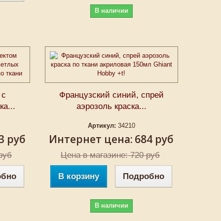
В наличии
 с
Французский синий, спрей
а...
аэрозоль краска...
Артикул:
34210
3 руб
Интернет цена:
684 руб
руб
Цена в магазине: 720 руб
обно
В корзину
Подробно
В наличии