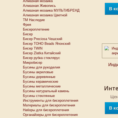
Алмазная мозаика
Алмазная Живопись
В к
Алмазная мозаика МУЛЬТИБРЕНД
Алмазная мозаика Цветной
ТМ Наследие
Фрея
Бисероплетение
Бисер
Бисер Preciosa Чешский
Бисер TOHO Beads Японский
Бисер TWIN
Бисер Zlatka Китайский
Бисер рубка стеклярус
Микробисер
Инди
Бусины для рукоделия
Бусины акриловые
Бусины деревянные
Бусины керамические
Бусины металлические
Инте
Бусины натуральный камень
Бусины стеклянные
Цен
Инструменты для бисероплетения
Материалы для бисероплетения
В к
Наборы для бисероплетения
Органайзеры для бисероплетения