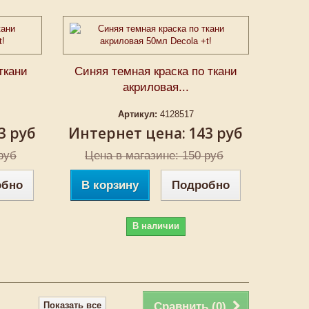
ткани
Синяя темная краска по ткани
акриловая...
Артикул:
4128517
3 руб
Интернет цена:
143 руб
руб
Цена в магазине: 150 руб
обно
В корзину
Подробно
В наличии
Показать все
Сравнить (
0
)