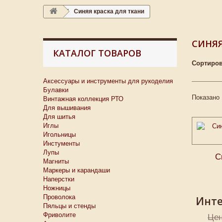
Синяя краска для ткани
СИНЯЯ
КАТАЛОГ ТОВАРОВ
Сортиров
Аксессуары и инструменты для рукоделия
Булавки
Показано 
Винтажная коллекция РТО
Для вышивания
Для шитья
Иглы
Игольницы
Инстументы
Лупы
С
Магниты
Маркеры и карандаши
Наперстки
Ножницы
Проволока
Инте
Пяльцы и стенды
Фриволите
Цен