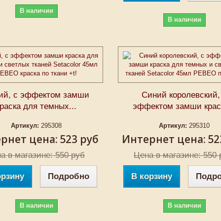
В наличии
В наличии
ий, с эффектом замши
Синий королевский,
краска для темных...
эффектом замши краск
Артикул:
295308
Артикул:
295310
рнет цена:
523 руб
Интернет цена:
52
а в магазине: 550 руб
Цена в магазине: 550 
орзину
Подробно
В корзину
Подр
В наличии
В наличии