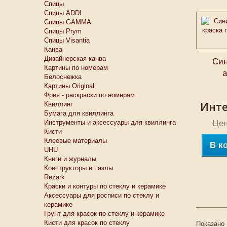
Спицы
Спицы ADDI
Спицы GAMMA
Спицы Prym
Спицы Visantia
Канва
Дизайнерская канва
Син
Картины по номерам
а
Белоснежкa
Картины Original
Фрея - раскраски по номерам
Инте
Квиллинг
Бумага для квиллинга
Инструменты и аксессуары для квиллинга
Цен
Кисти
Клеевые материалы
В к
UHU
Книги и журналы
Конструкторы и пазлы
Rezark
Краски и контуры по стеклу и керамике
Аксессуары для росписи по стеклу и
керамике
Грунт для красок по стеклу и керамике
Кисти для красок по стеклу
Показано 