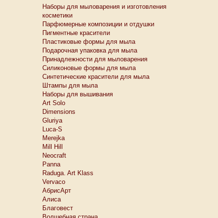
Наборы для мыловарения и изготовления
косметики
Парфюмерные композиции и отдушки
Пигментные красители
Пластиковые формы для мыла
Подарочная упаковка для мыла
Принадлежности для мыловарения
Силиконовые формы для мыла
Синтетические красители для мыла
Штампы для мыла
Наборы для вышивания
Art Solo
Dimensions
Gluriya
Luca-S
Merejka
Mill Hill
Neocraft
Panna
Raduga. Art Klass
Vervaco
АбрисАрт
Алиса
Благовест
Волшебная страна