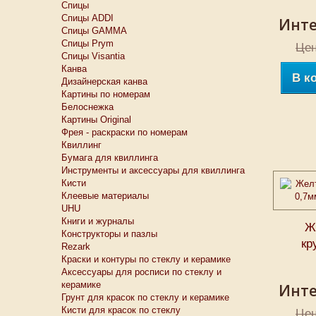
Спицы
Спицы ADDI
Инте
Спицы GAMMA
Спицы Prym
Цен
Спицы Visantia
Канва
В к
Дизайнерская канва
Картины по номерам
Белоснежкa
Картины Original
Фрея - раскраски по номерам
Квиллинг
Бумага для квиллинга
Инструменты и аксессуары для квиллинга
Кисти
Клеевые материалы
UHU
Книги и журналы
Ж
Конструкторы и пазлы
кр
Rezark
Краски и контуры по стеклу и керамике
Аксессуары для росписи по стеклу и
керамике
Инте
Грунт для красок по стеклу и керамике
Кисти для красок по стеклу
Цен