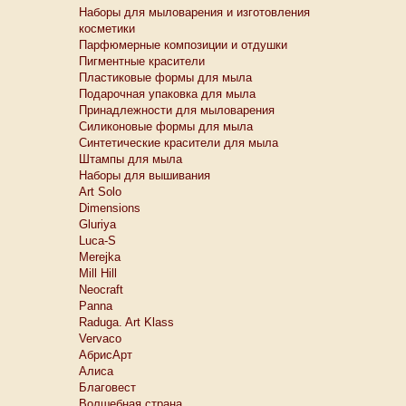
Наборы для мыловарения и изготовления
косметики
Парфюмерные композиции и отдушки
Пигментные красители
Пластиковые формы для мыла
Подарочная упаковка для мыла
Принадлежности для мыловарения
Силиконовые формы для мыла
Синтетические красители для мыла
Штампы для мыла
Наборы для вышивания
Art Solo
Dimensions
Gluriya
Luca-S
Merejka
Mill Hill
Neocraft
Panna
Raduga. Art Klass
Vervaco
АбрисАрт
Алиса
Благовест
Волшебная страна