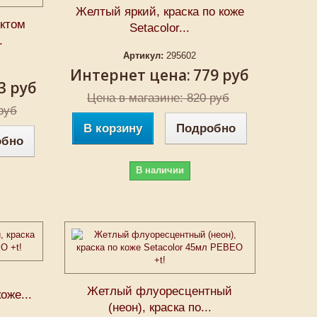
Желтый яркий, краска по коже
ктом
Setacolor...
.
Артикул:
295602
Интернет цена:
779 руб
3 руб
Цена в магазине: 820 руб
руб
В корзину
Подробно
обно
В наличии
Жетлый флуоресцентный
оже...
(неон), краска по...