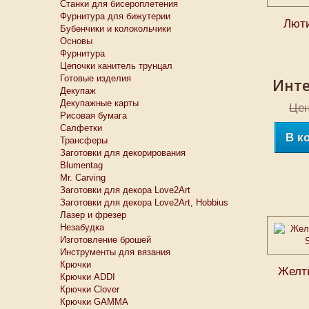
Станки для бисероплетения
Фурнитура для бижутерии
Люти
Бубенчики и колокольчики
Основы
Фурнитура
Цепочки канитель трунцал
Готовые изделия
Инте
Декупаж
Декупажные карты
Цен
Рисовая бумага
Салфетки
В к
Трансферы
Заготовки для декорирования
Blumentag
Mr. Carving
Заготовки для декора Love2Art
Заготовки для декора Love2Art, Hobbius
Лазер и фрезер
Незабудка
Изготовление брошей
Инструменты для вязания
Крючки
Желты
Крючки ADDI
Крючки Clover
Крючки GAMMA