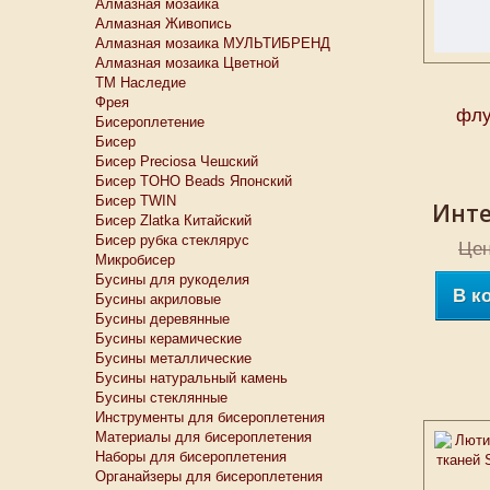
Алмазная мозаика
Алмазная Живопись
Алмазная мозаика МУЛЬТИБРЕНД
Алмазная мозаика Цветной
ТМ Наследие
Фрея
флу
Бисероплетение
Бисер
Бисер Preciosa Чешский
Бисер TOHO Beads Японский
Бисер TWIN
Инте
Бисер Zlatka Китайский
Бисер рубка стеклярус
Цен
Микробисер
Бусины для рукоделия
В к
Бусины акриловые
Бусины деревянные
Бусины керамические
Бусины металлические
Бусины натуральный камень
Бусины стеклянные
Инструменты для бисероплетения
Материалы для бисероплетения
Наборы для бисероплетения
Органайзеры для бисероплетения