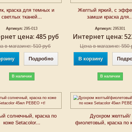
к, краска для темных и
Желтый яркий, с эффе
светлых тканей...
замши краска для..
Артикул:
295-013
Артикул:
295301
рнет цена:
485 руб
Интернет цена:
52
а в магазине: 510 руб
Цена в магазине: 550 
орзину
Подробно
В корзину
Подр
В наличии
В наличии
й солнечный, краска по
Дуохром желтый/
коже Setacolor...
фиолетовый, краска по к