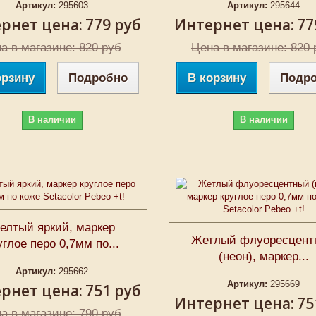
Артикул:
295603
Артикул:
295644
рнет цена:
779 руб
Интернет цена:
77
а в магазине: 820 руб
Цена в магазине: 820 
орзину
Подробно
В корзину
Подр
В наличии
В наличии
елтый яркий, маркер
Жетлый флуоресцент
углое перо 0,7мм по...
(неон), маркер...
Артикул:
295662
Артикул:
295669
рнет цена:
751 руб
Интернет цена:
75
а в магазине: 790 руб