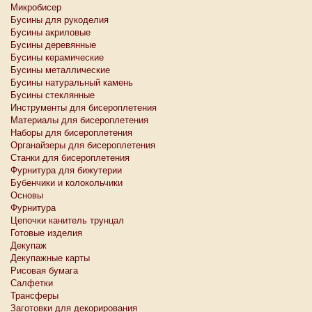
Микробисер
Бусины для рукоделия
Бусины акриловые
Бусины деревянные
Бусины керамические
Бусины металлические
Бусины натуральный камень
Бусины стеклянные
Инструменты для бисероплетения
Материалы для бисероплетения
Наборы для бисероплетения
Органайзеры для бисероплетения
Станки для бисероплетения
Фурнитура для бижутерии
Бубенчики и колокольчики
Основы
Фурнитура
Цепочки канитель трунцал
Готовые изделия
Декупаж
Декупажные карты
Рисовая бумага
Салфетки
Трансферы
Заготовки для декорирования