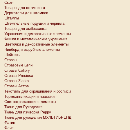
Скотч
Товары для штампинга
Держатели для штампов
Штампы
Штемпельные подушки и чернила
Товары для эмбоссинга
Украшения и декоративные элементы
Фишки и металлические украшения
Цветочки и декоративные элементы
Чипборд и вырубные элементы
Шейкеры
Стразы
Стразовые цепи
Стразы Colibry
Стразы Preciosa
Стразы Zlatka
Стразы Астра
Текстиль для окрашивания и росписи
Термоаппликации и нашивки
Светоотражающие элементы
Ткани для Рукоделия
Ткань для пэчворка Peppy
Ткань для рукоделия МУЛЬТИБРЕНД
Фатин
Флис