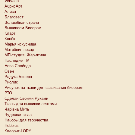
Vervaco
АбрисАрт
Алиса
Благовест
Волшебная страна
Вышиваем Бисером
Кларт
Конёк
Марья искусница
Матрёнин посад
МП-студия. Жар-птица
Наследие ТМ
Нова Слобода
Овен
Радуга Бисера
Риолис
Рисунок на ткани для вышивания бисером
РТО
Сделай Своими Руками
Ткань для вышивки лентами
Чарiвна Мить
Чудесная игла
Наборы для творчества
Hobbius
Колорит-LORY