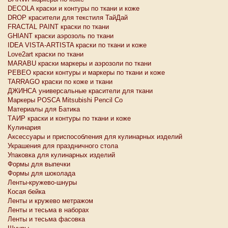
DECOLA краски и контуры по ткани и коже
DROP красители для текстиля ТайДай
FRACTAL PAINT краски по ткани
GHIANT краски аэрозоль по ткани
IDEA VISTA-ARTISTA краски по ткани и коже
Love2art краски по ткани
MARABU краски маркеры и аэрозоли по ткани
PEBEO краски контуры и маркеры по ткани и коже
TARRAGO краски по коже и ткани
ДЖИНСА универсальные красители для ткани
Маркеры POSCA Mitsubishi Pencil Co
Материалы для Батика
ТАИР краски и контуры по ткани и коже
Кулинария
Аксессуары и приспособления для кулинарных изделий
Украшения для праздничного стола
Упаковка для кулинарных изделий
Формы для выпечки
Формы для шоколада
Ленты-кружево-шнуры
Косая бейка
Ленты и кружево метражом
Ленты и тесьма в наборах
Ленты и тесьма фасовка