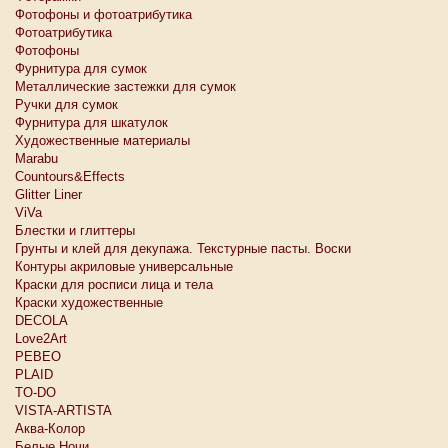
Фотофоны и фотоатрибутика
Фотоатрибутика
Фотофоны
Фурнитура для сумок
Металлические застежки для сумок
Ручки для сумок
Фурнитура для шкатулок
Художественные материалы
Marabu
Countours&Effects
Glitter Liner
ViVa
Блестки и глиттеры
Грунты и клей для декупажа. Текстурные пасты. Воски
Контуры акриловые универсальные
Краски для росписи лица и тела
Краски художественные
DECOLA
Love2Art
PEBEO
PLAID
TO-DO
VISTA-ARTISTA
Аква-Колор
Белые Ночи