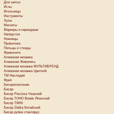
Для шитья
Иглы
Игольницы
Инстументы
Лупы
Магниты
Маркеры и карандаши
Наперстки
Ножницы
Проволока
Пяльцы и стенды
Фриволите
Алмазная мозаика
Алмазная Живопись
Алмазная мозаика МУЛЬТИБРЕНД
Алмазная мозаика Цветной
ТМ Наследие
Фрея
Бисероплетение
Бисер
Бисер Preciosa Чешский
Бисер TOHO Beads Японский
Бисер TWIN
Бисер Zlatka Китайский
Бисер рубка стеклярус