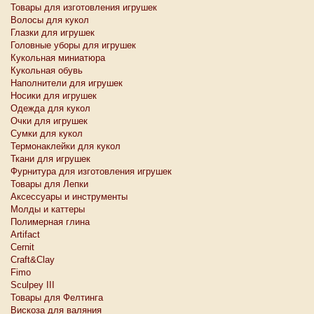
Товары для изготовления игрушек
Волосы для кукол
Глазки для игрушек
Головные уборы для игрушек
Кукольная миниатюра
Кукольная обувь
Наполнители для игрушек
Носики для игрушек
Одежда для кукол
Очки для игрушек
Сумки для кукол
Термонаклейки для кукол
Ткани для игрушек
Фурнитура для изготовления игрушек
Товары для Лепки
Аксессуары и инструменты
Молды и каттеры
Полимерная глина
Artifact
Cernit
Craft&Clay
Fimo
Sculpey III
Товары для Фелтинга
Вискоза для валяния