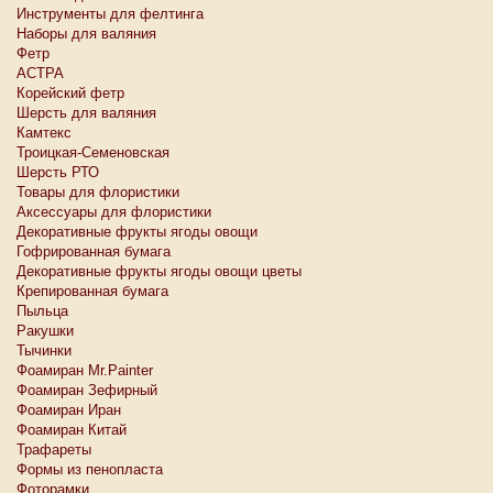
Инструменты для фелтинга
Наборы для валяния
Фетр
АСТРА
Корейский фетр
Шерсть для валяния
Камтекс
Троицкая-Семеновская
Шерсть РТО
Товары для флористики
Аксессуары для флористики
Декоративные фрукты ягоды овощи
Гофрированная бумага
Декоративные фрукты ягоды овощи цветы
Крепированная бумага
Пыльца
Ракушки
Тычинки
Фоамиран Mr.Painter
Фоамиран Зефирный
Фоамиран Иран
Фоамиран Китай
Трафареты
Формы из пенопласта
Фоторамки