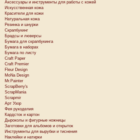
Аксессуары и инструменты для работы с кожей
Искусственная кожа
Красители для кожи
Натуральная кожа
Резинка и шнурки
Скрапбукинг
Брадсы и люверсы
Бумага для скрапбукинга
Бумага в наборах
Бумага по листу
Craft Paper
Craft Premier
Fleur Design
MoNa Design
Mr.Painter
ScrapBerry's
ScrapMania
Scrapmir
Арт Узор
Фея рукоделия
Кардсток и картон
Дыроколы и фигурные ножницы
Заготовки для альбомов и открыток
Инструменты для вырубки и тиснения
Наклейки и натирки