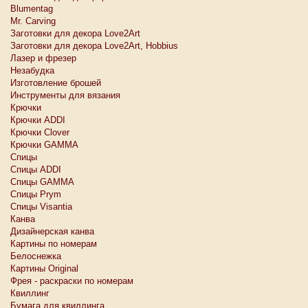
Blumentag
Mr. Carving
Заготовки для декора Love2Art
Заготовки для декора Love2Art, Hobbius
Лазер и фрезер
Незабудка
Изготовление брошей
Инструменты для вязания
Крючки
Крючки ADDI
Крючки Clover
Крючки GAMMA
Спицы
Спицы ADDI
Спицы GAMMA
Спицы Prym
Спицы Visantia
Канва
Дизайнерская канва
Картины по номерам
Белоснежкa
Картины Original
Фрея - раскраски по номерам
Квиллинг
Бумага для квиллинга