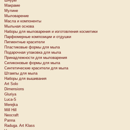
Шнуры
Макраме
Мулине
Мыловарение
Масла и компоненты
Мыльная основа
Наборы для мыловарения и изготовления косметики
Парфюмерные композиции и отдушки
Пигментные красители
Пластиковые формы для мыла
Подарочная упаковка для мыла
Принадлежности для мыловарения
Силиконовые формы для мыла
Синтетические красители для мыла
Штампы для мыла
Наборы для вышивания
Art Solo
Dimensions
Gluriya
Luca-S
Merejka
Mill Hill
Neocraft
Panna
Raduga. Art Klass