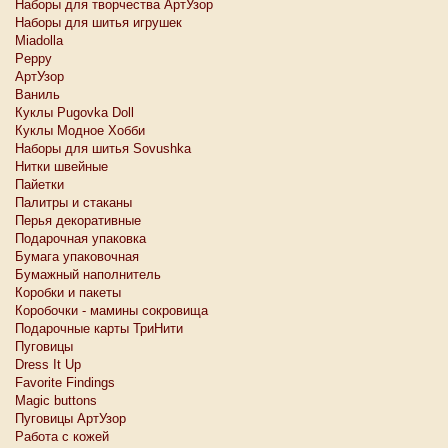
Наборы для творчества АртУзор
Наборы для шитья игрушек
Miadolla
Peppy
АртУзор
Ваниль
Куклы Pugovka Doll
Куклы Модное Хобби
Наборы для шитья Sovushka
Нитки швейные
Пайетки
Палитры и стаканы
Перья декоративные
Подарочная упаковка
Бумага упаковочная
Бумажный наполнитель
Коробки и пакеты
Коробочки - мамины сокровища
Подарочные карты ТриНити
Пуговицы
Dress It Up
Favorite Findings
Magic buttons
Пуговицы АртУзор
Работа с кожей