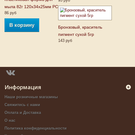
95 руб
мыла 82г 120х34х25мм PC
86 руб
В корзину
Бронзовый, краситель
пигмент сухой 5гр
143 руб
Информация
Наши розничные магазины
Свяжитесь с нами
Оплата и Доставка
О нас
Политика конфиденциальности