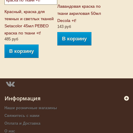
Лавандовая краска по
Красный, краска для
ткани акриловая 50мл
темных и светлых тканей
Decola +t!
Setacolor 45мл PEBEO
143 руб
краска по ткани +t!
В корзину
485 руб
В корзину
Информация
Наши розничные магазины
Свяжитесь с нами
Оплата и Доставка
О нас