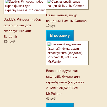
Св.вишневый, шнур
Daddy's Princess, набор
вощеный 1мм 1м Gamma
скрап-фишек для
10 руб
скрапбукинга 4шт.
В корзину
Scrapmir
124 руб
Весенний одуванчик
(желтый), бумага для
скрапбукинга (кардсток)
216г/м2 30,5x30,5см
Mr.Painter
48 руб