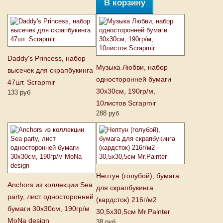
В корзину
Daddy's Princess, набор
Музыка Любви, набор
высечек для скрапбукинга
односторонней бумаги
47шт. Scrapmir
30х30см, 190гр/м,
133 руб
10листов Scrapmir
288 руб
Нептун (голубой), бумага
Anchors из коллекции Sea
для скрапбукинга
party, лист односторонней
(кардсток) 216г/м2
бумаги 30х30см, 190гр/м
30,5x30,5см Mr.Painter
MoNa design
38 руб