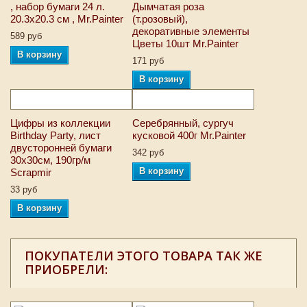
, набор бумаги 24 л.
Дымчатая роза
20.3x20.3 см , Mr.Painter
(т.розовый),
декоративные элементы
589 руб
Цветы 10шт Mr.Painter
В корзину
171 руб
В корзину
Цифры из коллекции
Серебрянный, сургуч
Birthday Party, лист
кусковой 400г Mr.Painter
двусторонней бумаги
342 руб
30х30см, 190гр/м
В корзину
Scrapmir
33 руб
В корзину
ПОКУПАТЕЛИ ЭТОГО ТОВАРА ТАК ЖЕ
ПРИОБРЕЛИ: