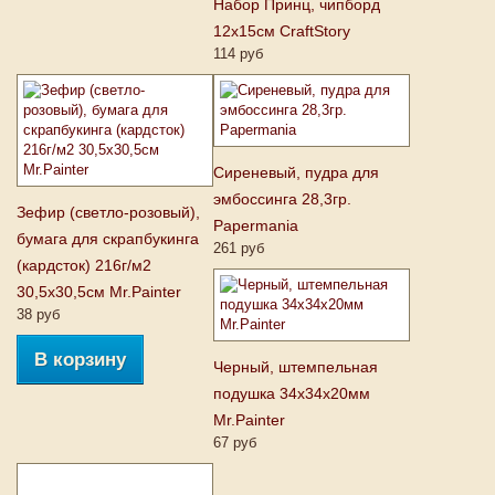
Набор Принц, чипборд
12х15см CraftStory
114 руб
Сиреневый, пудра для
эмбоссинга 28,3гр.
Зефир (светло-розовый),
Papermania
бумага для скрапбукинга
261 руб
(кардсток) 216г/м2
30,5x30,5см Mr.Painter
38 руб
В корзину
Черный, штемпельная
подушка 34х34х20мм
Mr.Painter
67 руб