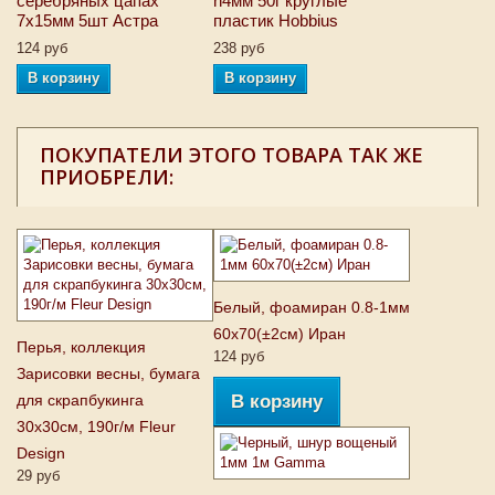
серебряных цапах
h4мм 50г круглые
7х15мм 5шт Астра
пластик Hobbius
124 руб
238 руб
В корзину
В корзину
ПОКУПАТЕЛИ ЭТОГО ТОВАРА ТАК ЖЕ
ПРИОБРЕЛИ:
Белый, фоамиран 0.8-1мм
60х70(±2см) Иран
Перья, коллекция
124 руб
Зарисовки весны, бумага
для скрапбукинга
В корзину
30x30см, 190г/м Fleur
Design
29 руб