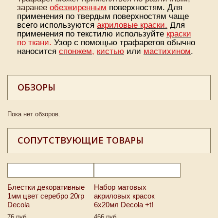
заранее
обезжиренным
поверхностям.
Для
применения по твердым поверхностям чаще
всего используются
акриловые краски.
Для
применения по текстилю используйте
краски
по ткани.
Узор с помощью трафаретов обычно
наносится
спонжем
,
кистью
или
мастихином
.
ОБЗОРЫ
Пока нет обзоров.
СОПУТСТВУЮЩИЕ ТОВАРЫ
Блестки декоративные
Набор матовых
1мм цвет серебро 20гр
акриловых красок
Decola
6х20мл Decola +t!
76 руб
466 руб