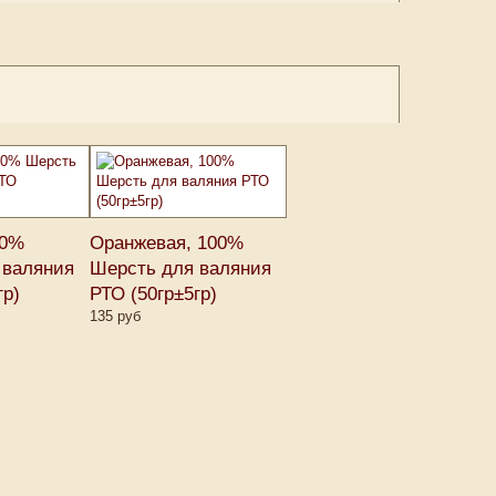
00%
Оранжевая, 100%
 валяния
Шерсть для валяния
гр)
РТО (50гр±5гр)
135 руб