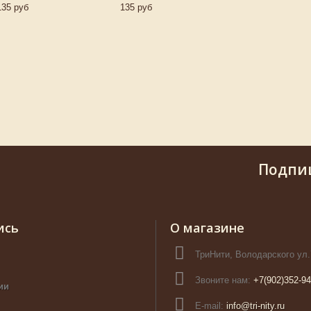
135 руб
135 руб
Подпи
ись
О магазине
ТриНити, Володарского ул.
Звоните нам:
+7(902)352-94
ии
E-mail:
info@tri-nity.ru