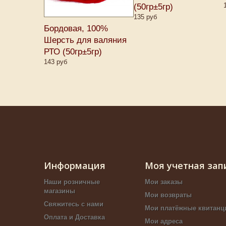
(50гр±5гр)
135 руб
Бордовая, 100%
Шерсть для валяния
РТО (50гр±5гр)
143 руб
Информация
Моя учетная зап
Наши розничные
Мои заказы
магазины
Мои возвраты
Свяжитесь с нами
Мои платёжные квитанц
Оплата и Доставка
Мои адреса