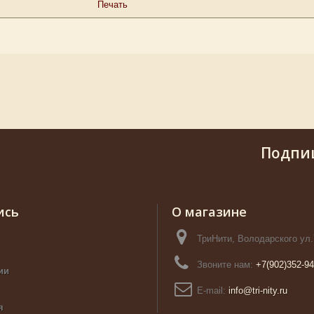
Печать
Подпи
ись
О магазине
ТриНити, Володарского ул.
Звоните нам:
+7(902)352-94
ии
E-mail:
info@tri-nity.ru
я