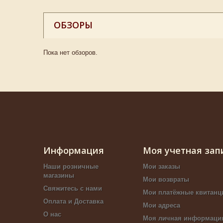
ОБЗОРЫ
Пока нет обзоров.
Информация
Моя учетная зап
Наши розничные
Мои заказы
магазины
Мои возвраты
Свяжитесь с нами
Мои платёжные квитанц
Оплата и Доставка
Мои адреса
О нас
Моя личная информаци