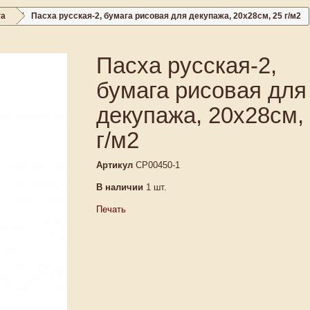
га
Пасха русская-2, бумага рисовая для декупажа, 20х28см, 25 г/м2
Пасха русская-2,
бумага рисовая для
декупажа, 20х28см,
г/м2
Артикул
CP00450-1
В наличии
1
шт.
Печать