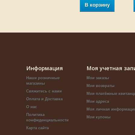
В корзину
Информация
Моя учетная зап
Наши розничные
Мои заказы
магазины
Мои возвраты
Свяжитесь с нами
Мои платёжные квитанц
Оплата и Доставка
Мои адреса
О нас
Моя личная информаци
Политика
Мои купоны
конфиденциальности
Карта сайта