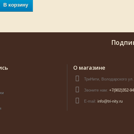
В корзину
Подпи
ись
О магазине
ТриНити, Володарского ул.
Звоните нам:
+7(902)352-94
ии
E-mail:
info@tri-nity.ru
я