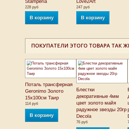
Stamperia
Love2Art
228 руб
247 руб
В корзину
В корзину
ПОКУПАТЕЛИ ЭТОГО ТОВАРА ТАК Ж
Поталь трансферная
Блестки
Geronimo Золото
декоративные 4мм
15х100см Таир
цвет золото майя
114 руб
радужное звезды 20гр
В корзину
Decola
76 руб