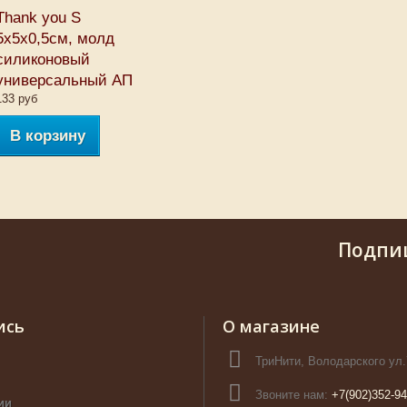
Thank you S
5х5х0,5см, молд
силиконовый
универсальный АП
133 руб
В корзину
Подпи
ись
О магазине
ТриНити, Володарского ул.
Звоните нам:
+7(902)352-94
ии