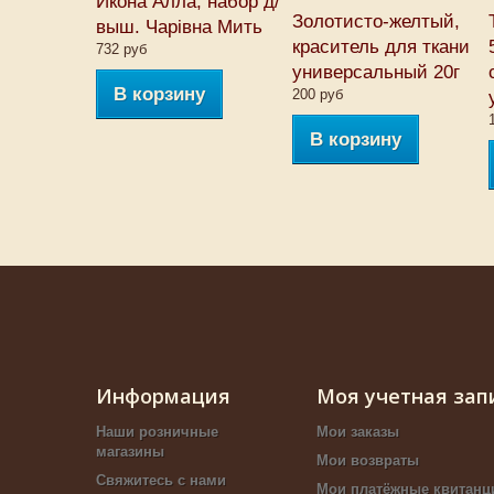
Икона Алла, набор д/
Золотисто-желтый,
выш. Чарiвна Мить
краситель для ткани
732 руб
универсальный 20г
В корзину
200 руб
В корзину
Информация
Моя учетная зап
Наши розничные
Мои заказы
магазины
Мои возвраты
Свяжитесь с нами
Мои платёжные квитанц