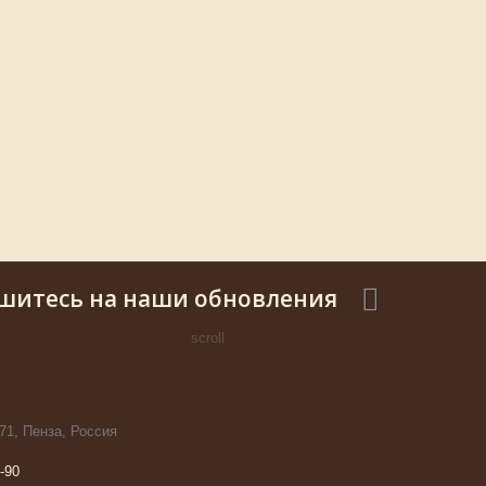
шитесь на наши обновления
scroll
71, Пенза, Россия
-90