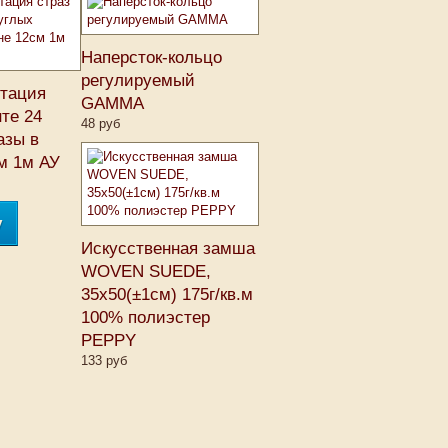
Наперсток-кольцо
регулируемый
итация
GAMMA
нте 24
48 руб
азы в
м 1м АУ
у
Искусственная замша
WOVEN SUEDE,
35х50(±1см) 175г/кв.м
100% полиэстер
PEPPY
133 руб