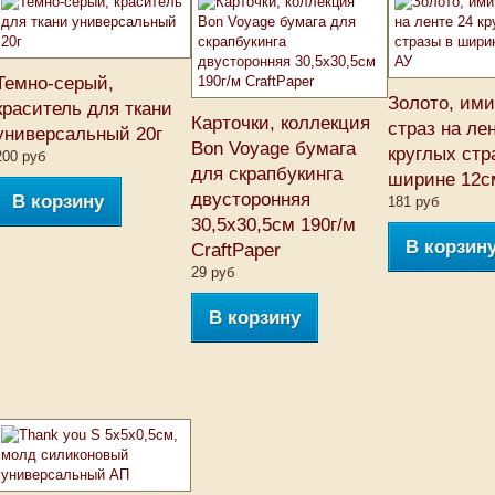
Темно-серый,
Золото, им
краситель для ткани
Карточки, коллекция
страз на ле
универсальный 20г
Bon Voyage бумага
круглых стр
200 руб
для скрапбукинга
ширине 12с
двусторонняя
В корзину
181 руб
30,5x30,5см 190г/м
В корзин
CraftPaper
29 руб
В корзину