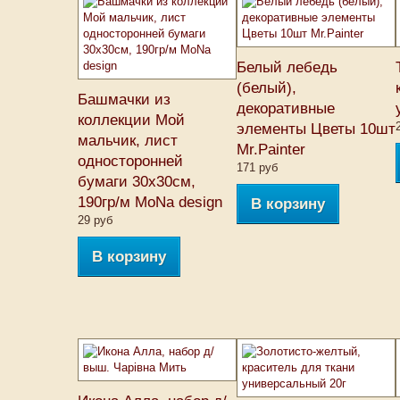
Белый лебедь
(белый),
Башмачки из
декоративные
коллекции Мой
элементы Цветы 10шт
мальчик, лист
Mr.Painter
односторонней
171 руб
бумаги 30х30см,
190гр/м MoNa design
В корзину
29 руб
В корзину