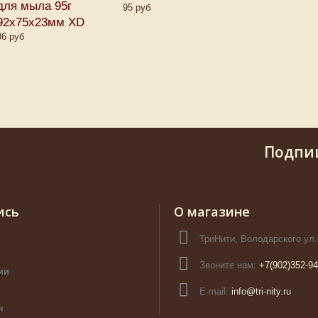
для мыла 95г
95 руб
92х75х23мм XD
86 руб
Подпи
ись
О магазине
ТриНити, Володарского ул.
Звоните нам:
+7(902)352-94
ии
E-mail:
info@tri-nity.ru
я