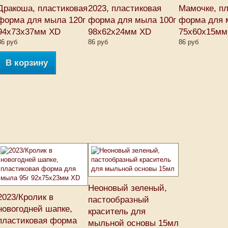
Дракоша, пластиковая
2023, пластиковая
Мамочке, п
форма для мыла 120г
форма для мыла 100г
форма для 
94х73х37мм XD
98х62х24мм XD
75х60х15мм
86 руб
86 руб
86 руб
В корзину
Неоновый зеленый,
2023/Кролик в
пастообразный
новогодней шапке,
краситель для
пластиковая форма
мыльной основы 15мл