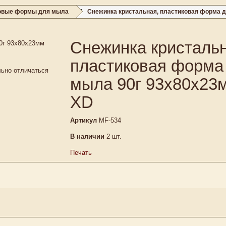
овые формы для мыла
Снежинка кристальная, пластиковая форма 
Снежинка кристальн
пластиковая форма
льно отличаться
мыла 90г 93х80х23
XD
Артикул
MF-534
В наличии
2
шт.
Печать