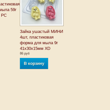
ластиковая
мыла 59г
 PC
Зайка ушастый МИНИ
4шт, пластиковая
форма для мыла 9г
41х30х15мм XD
86 руб
В корзину