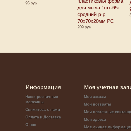
пластиковая форма
95 руб
для мыла 1шт-65г
средний р-р
70х70х20мм PC
209 руб
Информация
Моя учетная зап
Наши розничные
Мои заказы
магазины
Мои возвраты
Свяжитесь с нами
Мои платёжные квитанц
Оплата и Доставка
Мои адреса
О нас
Моя личная информаци