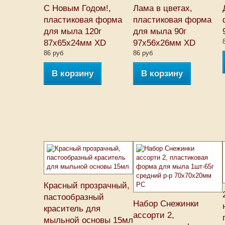
С Новым Годом!,
Лама в цветах,
пластиковая форма
пластиковая форма
для мыла 120г
для мыла 90г
87х65х24мм XD
97х56х26мм XD
86 руб
86 руб
В корзину
В корзину
Красный прозрачный,
пастообразный
Набор Снежинки
краситель для
ассорти 2,
мыльной основы 15мл