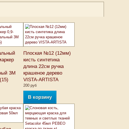
альный
Плоская №12 (12мм)
маркер
кисть синтетика
длина 22см ручка
ный 3M
крашеное дерево
(15)
VISTA-ARTISTA
200 руб
В корзину