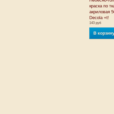
Небесно-го
краска по тк
акриловая 
Decola +t!
143 руб
В корзин