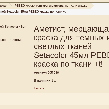
 коже
PEBEO краски контуры и маркеры по ткани и коже
ей Setacolor 45мл PEBEO краска по ткани +t!
Аметист, мерцающа
краска для темных 
льно отличаться
светлых тканей
Setacolor 45мл PE
краска по ткани +t!
Артикул
295-039
В наличии
1
шт.
Печать