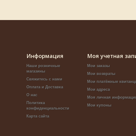
Информация
Моя учетная зап
Наши розничные
Мои заказы
магазины
Мои возвраты
Свяжитесь с нами
Мои платёжные квитанц
Оплата и Доставка
Мои адреса
О нас
Моя личная информаци
Политика
Мои купоны
конфиденциальности
Карта сайта