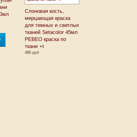
лубая
ани
Слоновая кость,
50мл
мерцающая краска
для темных и светлых
тканей Setacolor 45мл
PEBEO краска по
у
ткани +t
485 руб