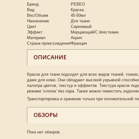
Бренд
PEBEO
Вид
Краска
Вес/Объем
45-50мл
Назначение
Для ткани
Цвет
Сиреневый
Эффект
Мерцающий/С блестками
Материал
Акрил
Страна происхождения
Франция
ОПИСАНИЕ
Краски для ткани подходят для всех видов тканей, тонких
даже для кожи. Они обладают высокой укрывной способно
палитра цветов, текстур и эффектов. Текстура красок по
режиме 'хлопок' без пара. Также можно поместить изделие
Транспортировка и хранение только при положительной т
ОБЗОРЫ
Пока нет обзоров.