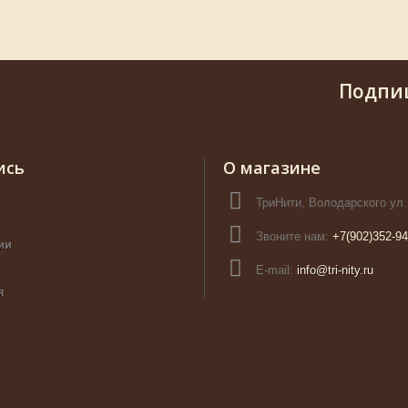
Подпи
ись
О магазине
ТриНити, Володарского ул.
Звоните нам:
+7(902)352-94
ии
E-mail:
info@tri-nity.ru
я