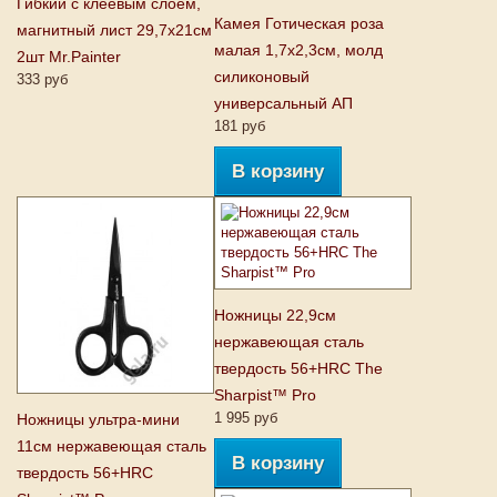
Гибкий с клеевым слоем,
Камея Готическая роза
магнитный лист 29,7x21см
малая 1,7х2,3см, молд
2шт Mr.Painter
силиконовый
333 руб
универсальный АП
181 руб
В корзину
Ножницы 22,9см
нержавеющая сталь
твердость 56+HRC The
Sharpist™ Pro
1 995 руб
Ножницы ультра-мини
11см нержавеющая сталь
В корзину
твердость 56+HRC