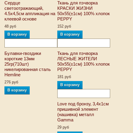
Сердце
Ткань для пэчворка
светоотражающий,
КРАСКИ ЖИЗНИ
4.5х4,5см аппликация на
50х55(±1см) 100% хлопок
клеевой основе
PEPPY
48 руб
152 руб
В корзину
В корзину
Булавки-гвоздики
Ткань для пэчворка
короткие 13мм
ЛЕСНЫЕ ЖИТЕЛИ
25гр(710шт)
50х55(±1см) 100% хлопок
никелированная сталь
PEPPY
Hemline
181 руб
276 руб
В корзину
В корзину
Love под бронзу, 3,4х1см
пришивной элемент
(нашивка) металл
Gamma
29 руб