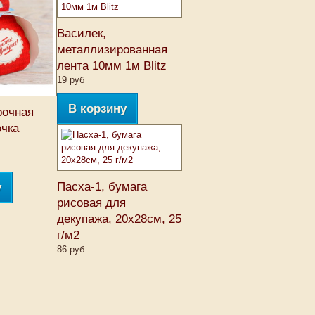
Василек,
металлизированная
лента 10мм 1м Blitz
19 руб
В корзину
рочная
очка
Пасха-1, бумага
у
рисовая для
декупажа, 20х28см, 25
г/м2
86 руб