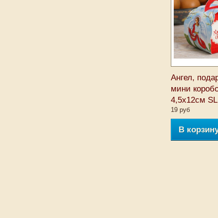
Ангел, пода
мини короб
4,5х12см SL
19 руб
В корзин