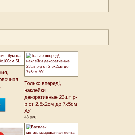
ния,
овочная
Только вперед!,
L
наклейки
декоративные 23шт р-
р от 2,5х2см до 7х5см
у
АУ
48 руб