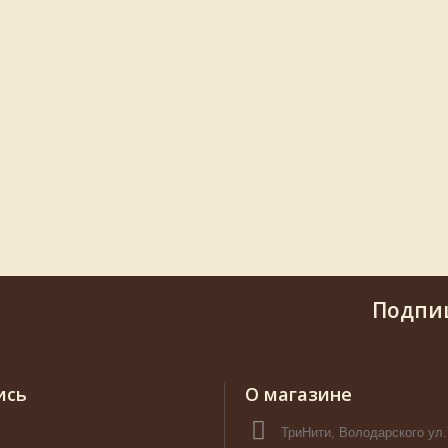
Подпи
ись
О магазине
ТриНити, Володарского ул.