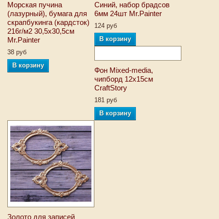
Морская пучина
Синий, набор брадсов
(лазурный), бумага для
6мм 24шт Mr.Painter
скрапбукинга (кардсток)
124 руб
216г/м2 30,5x30,5см
В корзину
Mr.Painter
38 руб
В корзину
Фон Mixed-media,
чипборд 12х15см
CraftStory
181 руб
В корзину
Золото для записей