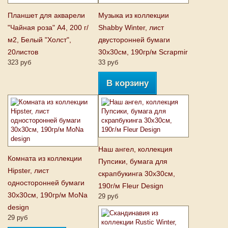
Планшет для акварели
Музыка из коллекции
"Чайная роза" А4, 200 г/
Shabby Winter, лист
м2, Белый "Холст",
двусторонней бумаги
20листов
30х30см, 190гр/м Scrapmir
323 руб
33 руб
В корзину
Наш ангел, коллекция
Комната из коллекции
Пупсики, бумага для
Hipster, лист
скрапбукинга 30x30см,
односторонней бумаги
190г/м Fleur Design
30х30см, 190гр/м MoNa
29 руб
design
29 руб