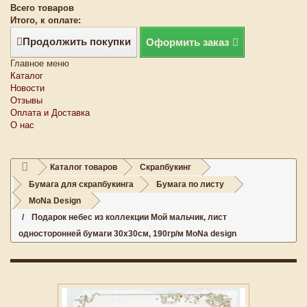
Всего товаров
Итого, к оплате:
Продолжить покупки
Оформить заказ
Главное меню
Каталог
Новости
Отзывы
Оплата и Доставка
О нас
Каталог товаров
Скрапбукинг
Бумага для скрапбукинга
Бумага по листу
MoNa Design
Подарок небес из коллекции Мой мальчик, лист
односторонней бумаги 30х30см, 190гр/м MoNa design