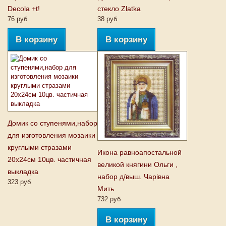
Decola +t!
стекло Zlatka
76 руб
38 руб
В корзину
В корзину
Домик со ступенями,набор
для изготовления мозаики
круглыми стразами
Икона равноапостальной
20х24см 10цв. частичная
великой княгини Ольги ,
выкладка
набор д/выш. Чарiвна
323 руб
Мить
732 руб
В корзину