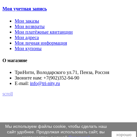
Моя учетная запись
Мои заказы
Мои возвраты
Мои платёжные квитанции
Мои адреса
Моя личная информация
Мои купоны
О магазине
ТриНити, Володарского ул.71, Пенза, Россия
Звоните нам:
+7(902)352-94-90
E-mail:
info@tri-nity.ru
scroll
Мы используем файлы cookie, чтобы сделать наш
сайт удобнее. Продолжая использовать сайт, вы
хорошо