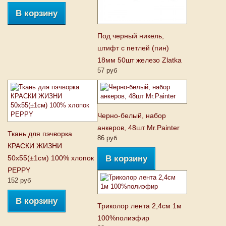
В корзину
Под черный никель,
штифт с петлей (пин)
18мм 50шт железо Zlatka
57 руб
Черно-белый, набор
анкеров, 48шт Mr.Painter
Ткань для пэчворка
86 руб
КРАСКИ ЖИЗНИ
50х55(±1см) 100% хлопок
В корзину
PEPPY
152 руб
В корзину
Триколор лента 2,4см 1м
100%полиэфир