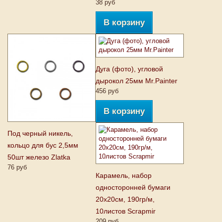
38 руб
В корзину
Дуга (фото), угловой
дырокол 25мм Mr.Painter
456 руб
В корзину
Под черный никель,
кольцо для бус 2,5мм
50шт железо Zlatka
76 руб
Карамель, набор
односторонней бумаги
20х20см, 190гр/м,
10листов Scrapmir
209 руб