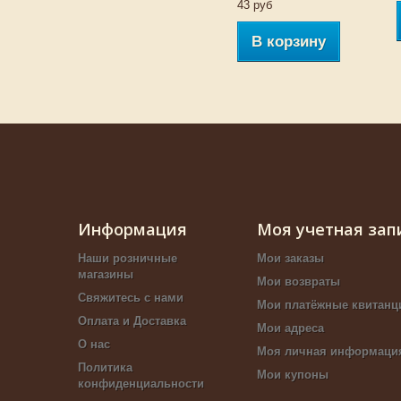
43 руб
В корзину
Информация
Моя учетная зап
Наши розничные
Мои заказы
магазины
Мои возвраты
Свяжитесь с нами
Мои платёжные квитанц
Оплата и Доставка
Мои адреса
О нас
Моя личная информаци
Политика
Мои купоны
конфиденциальности