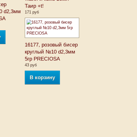
сер
Таир +t!
0 d2,3мм
171 руб
SA
у
16177, розовый бисер
круглый №10 d2,3мм
5гр PRECIOSA
43 руб
В корзину