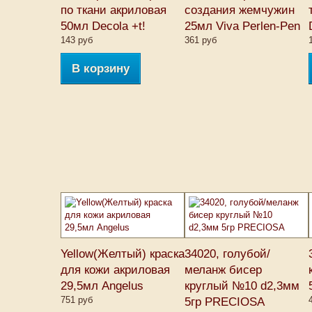
по ткани акриловая
создания жемчужин
50мл Decola +t!
25мл Viva Perlen-Pen
143 руб
361 руб
В корзину
Yellow(Желтый) краска
34020, голубой/
для кожи акриловая
меланж бисер
29,5мл Angelus
круглый №10 d2,3мм
751 руб
5гр PRECIOSA