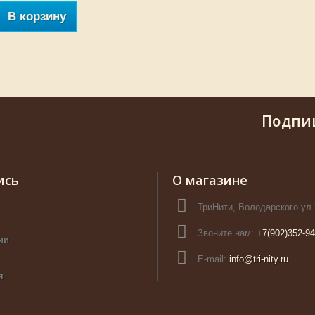
В корзину
Подпи
ись
О магазине
ТриНити, Володарского ул.
Звоните нам:
+7(902)352-94
ии
E-mail:
info@tri-nity.ru
я