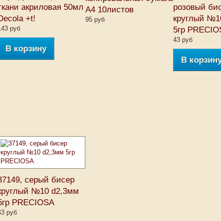
ткани акриловая 50мл
розовый би
А4 10листов
Decola +t!
круглый №1
95 руб
143 руб
5гр PRECIO
43 руб
В корзину
В корзин
37149, серый бисер
круглый №10 d2,3мм
5гр PRECIOSA
43 руб