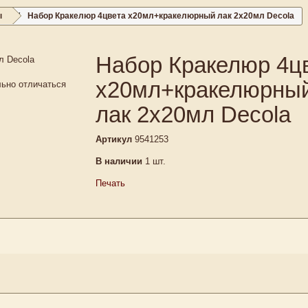
ы
Набор Кракелюр 4цвета х20мл+кракелюрный лак 2х20мл Decola
Набор Кракелюр 4ц
х20мл+кракелюрны
льно отличаться
лак 2х20мл Decola
Артикул
9541253
В наличии
1
шт.
Печать