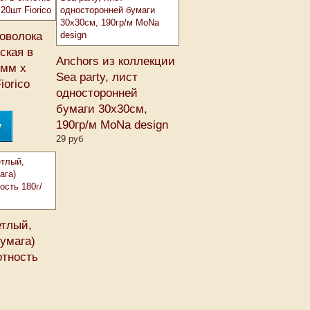
оволока
ская в
Anchors из коллекции
5мм х
Sea party, лист
iorico
односторонней
бумаги 30х30см,
190гр/м MoNa design
у
29 руб
етлый,
умага)
отность