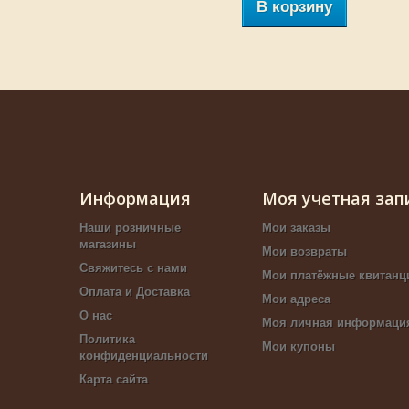
В корзину
Информация
Моя учетная зап
Наши розничные
Мои заказы
магазины
Мои возвраты
Свяжитесь с нами
Мои платёжные квитанц
Оплата и Доставка
Мои адреса
О нас
Моя личная информаци
Политика
Мои купоны
конфиденциальности
Карта сайта