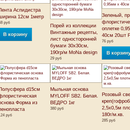
Лента Аспидистра
Зеленый, пр
ширина 12см 1метр
флористиче
48 руб
Порей из коллекции
оплетке 0,9
Винтажные рецепты,
В корзину
40см 20шт F
лист односторонней
76 руб
бумаги 30х30см,
190гр/м MoNa design
В корзин
29 руб
Полусфера d15см
Мыльная основа
Розовый св
флористическая
MYLOFF SB2. Белая.
креп(гофроб
основа Форма из
ВЕДРО 1кг
2,5х0,5м пл
380 руб
пенопласта
180г/м.кв.
124 руб
285 руб