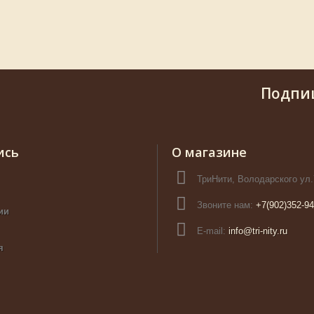
Подпи
ись
О магазине
ТриНити, Володарского ул.
Звоните нам:
+7(902)352-94
ии
E-mail:
info@tri-nity.ru
я