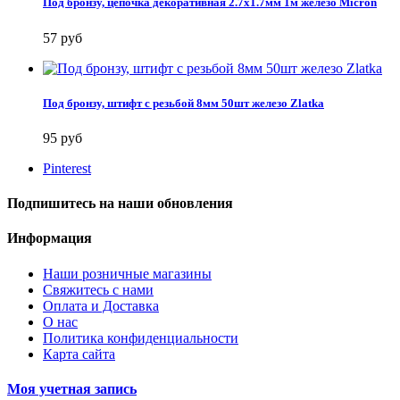
Под бронзу, цепочка декоративная 2.7x1.7мм 1м железо Micron
57 руб
Под бронзу, штифт с резьбой 8мм 50шт железо Zlatka
95 руб
Pinterest
Подпишитесь на наши обновления
Информация
Наши розничные магазины
Свяжитесь с нами
Оплата и Доставка
О нас
Политика конфиденциальности
Карта сайта
Моя учетная запись