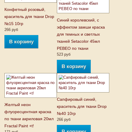
Конфетный розовый,
краситель для ткани Drop
Синий королевский, с
№15 10гр
эффектом замши краска
266 руб
для темных и светлых
В корзину
тканей Setacolor 45мл
PEBEO по ткани
523 руб
В корзину
Сапфировый синий,
Желтый неон
краситель для ткани Drop
флуоресцентная краска
№40 10гр
по ткани акриловая 20мл
266 руб
Fractal Paint +t!
В корзину
171 руб