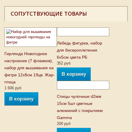
СОПУТСТВУЮЩИЕ ТОВАРЫ
Лебедь фигурка, набор
для бисероплетения
Гирлянда Новогоднее
6х5см цвета РБ
настроение (7 флажков),
352 руб
набор для вышивания на
В корзину
фетре 12х8см 19цв. Жар-
птица
1 606 руб
Спицы чулочные d2мм
В корзину
15см 5шт цветные
алюминий с покрытием
Gamma
200 руб