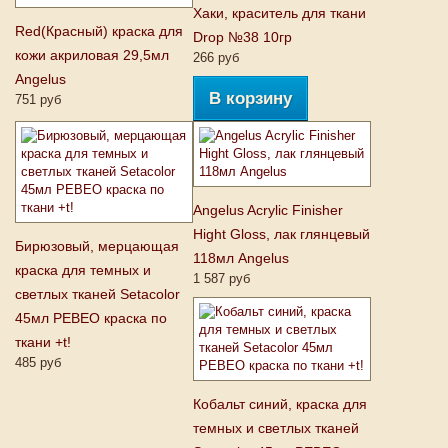
Хаки, краситель для ткани
Red(Красный) краска для
Drop №38 10гр
кожи акриловая 29,5мл
266 руб
Angelus
В корзину
751 руб
Angelus Acrylic Finisher
Hight Gloss, лак глянцевый
Бирюзовый, мерцающая
118мл Angelus
краска для темных и
1 587 руб
светлых тканей Setacolor
45мл PEBEO краска по
ткани +t!
485 руб
Кобальт синий, краска для
темных и светлых тканей