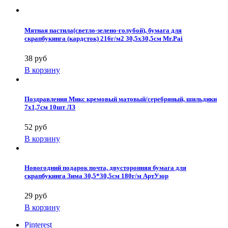
Мятная пастила(светло-зелено-голубой), бумага для
скрапбукинга (кардсток) 216г/м2 30,5x30,5см Mr.Pai
38 руб
В корзину
Поздравления Микс кремовый матовый/серебряный, шильдики
7х1,7см 10шт ЛЗ
52 руб
В корзину
Новогодний подарок почта, двусторонняя бумага для
скрапбукинга Зима 30,5*30,5см 180г/м АртУзор
29 руб
В корзину
Pinterest