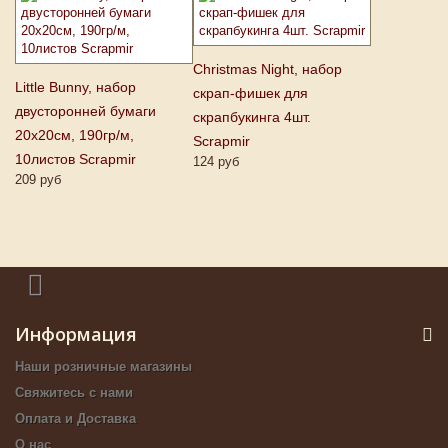
Christmas Night, набор
Little Bunny, набор
скрап-фишек для
двусторонней бумаги
скрапбукинга 4шт.
20х20см, 190гр/м,
Scrapmir
10листов Scrapmir
124 руб
209 руб
Информация
Наши розничные магазины
Свяжитесь с нами
Оплата и Доставка
О нас