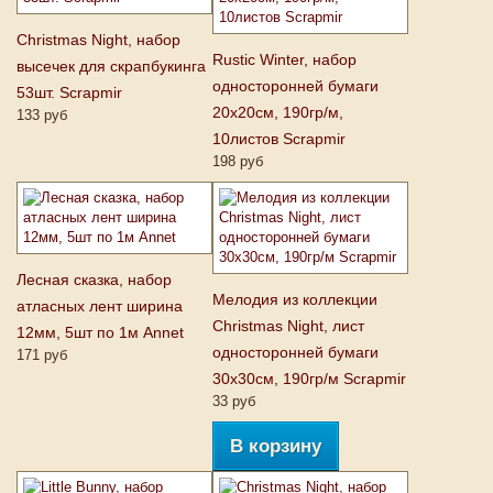
Christmas Night, набор
Rustic Winter, набор
высечек для скрапбукинга
односторонней бумаги
53шт. Scrapmir
20х20см, 190гр/м,
133 руб
10листов Scrapmir
198 руб
Лесная сказка, набор
Мелодия из коллекции
атласных лент ширина
Christmas Night, лист
12мм, 5шт по 1м Annet
односторонней бумаги
171 руб
30х30см, 190гр/м Scrapmir
33 руб
В корзину