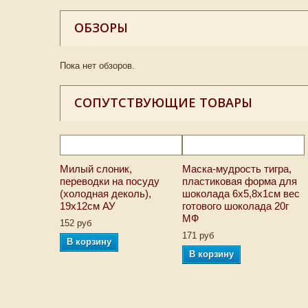
ОБЗОРЫ
Пока нет обзоров.
СОПУТСТВУЮЩИЕ ТОВАРЫ
Милый слоник,
Маска-мудрость тигра,
переводки на посуду
пластиковая форма для
(холодная деколь),
шоколада 6х5,8х1см вес
19х12см АУ
готового шоколада 20г
МФ
152 руб
171 руб
В корзину
В корзину