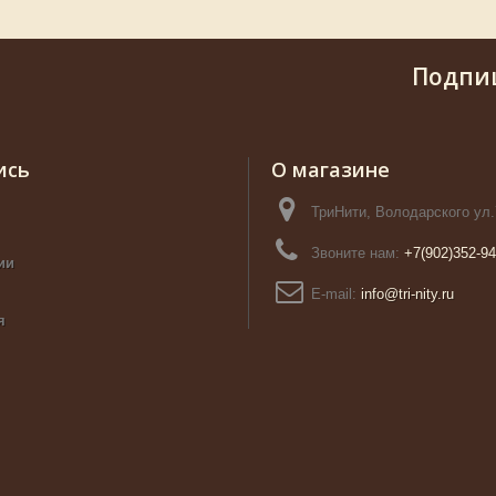
Подпи
ись
О магазине
ТриНити, Володарского ул.
Звоните нам:
+7(902)352-94
ии
E-mail:
info@tri-nity.ru
я