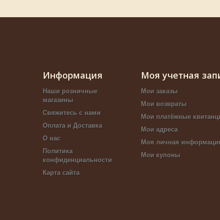
Информация
Моя учетная зап
Наши розничные
Мои заказы
магазины
Мои возвраты
Свяжитесь с нами
Мои платёжные квитанц
Оплата и Доставка
Мои адреса
О нас
Моя личная информаци
Политика
Мои купоны
конфиденциальности
Карта сайта