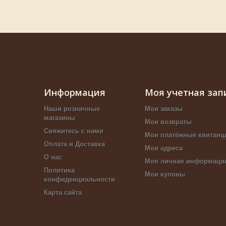
Информация
Моя учетная зап
Наши розничные
Мои заказы
магазины
Мои возвраты
Свяжитесь с нами
Мои платёжные квитанц
Оплата и Доставка
Мои адреса
О нас
Моя личная информаци
Политика
Мои купоны
конфиденциальности
Карта сайта