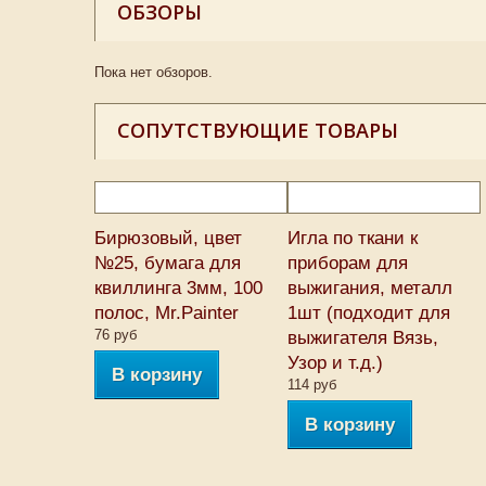
ОБЗОРЫ
Пока нет обзоров.
СОПУТСТВУЮЩИЕ ТОВАРЫ
Бирюзовый, цвет
Игла по ткани к
№25, бумага для
приборам для
квиллинга 3мм, 100
выжигания, металл
полос, Mr.Painter
1шт (подходит для
76 руб
выжигателя Вязь,
Узор и т.д.)
В корзину
114 руб
В корзину