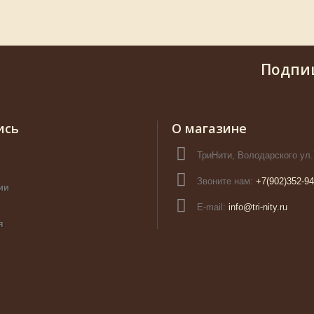
Подпи
ись
О магазине
ТриНити, Володарского ул.
Звоните нам:
+7(902)352-94
ии
E-mail:
info@tri-nity.ru
я