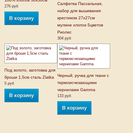
100% хлопок 50х50cм
Салфетка Пасхальная,
276 руб
набор для вышивания
В корзину
крестиком 27х27см
мулине хлопок 5цветов
Риолис
304 руб
Под золото, заготовка для
Черный, ручка для ткани с
броши 1,5см сталь Zlatka
термоисчезающими
5 руб
чернилами Gamma
В корзину
133 руб
В корзину