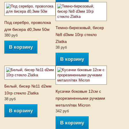
Под серебро, проволока
Темно-бирюзовый, бисер
для бисера d0,3мм 50м
№8 d3мм 10гр стекло
380 руб
Zlatka
В корзину
38 руб
В корзину
Белый, бисер №11 d2мм
Кусачки боковые 12см с
10гр стекло Zlatka
прорезиненными ручками
38 руб
металл/пвх Micron
В корзину
342 руб
В корзину