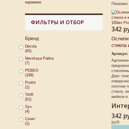
керамике
Показано 
ФИЛЬТРЫ И ОТБОР
342 р
Бренд
Ослепи
стекла и
Decola
(65)
Артикул:
Nevskaya Palitra
Адгезионн
(7)
предназна
PEBEO
стеклянны
(199)
Дает тон
поверхнос
ProArt
плотное п
(1)
стеклу, к
TAIR
мебели и
(51)
Интер
Луч
(4)
342 р
Сонет
руб
(1)