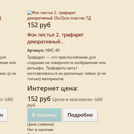
152 руб
Фон листья 2, трафарет
декоративный...
Артикул:
НМС-48
для
Трафарет — это приспособление для
ения или
создания на поверхности изображения или
рельефа. Трафареты могут
ких (и не
изготавливаться из различных гибких (и не
только) материалов.
Интернет цена:
152 руб
е: 160
Цена в магазине: 160
руб
о
В корзину
Подробно
Цена снижена!
Нет в наличии