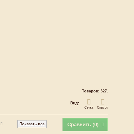
Товаров: 327.
Вид:
Сетка
Список
Показать все
Сравнить (
0
)