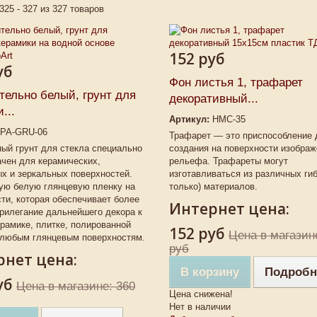
325 - 327 из 327 товаров
152 руб
уб
Фон листья 1, трафарет
тельно белый, грунт для
декоративный...
...
Артикул:
НМС-35
PA-GRU-06
Трафарет — это приспособление 
ый грунт для стекла специально
создания на поверхности изображ
чен для керамических,
рельефа. Трафареты могут
х и зеркальных поверхностей.
изготавливаться из различных гиб
кую белую глянцевую пленку на
только) материалов.
ти, которая обеспечивает более
Интернет цена:
рилегание дальнейшего декора к
ерамике, плитке, полированной
152 руб
Цена в магазин
 любым глянцевым поверхностям.
руб
нет цена:
В корзину
Подробн
уб
Цена в магазине: 360
Цена снижена!
Нет в наличии